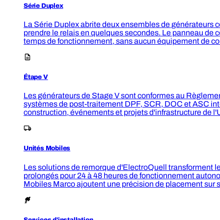
Série Duplex
La Série Duplex abrite deux ensembles de générateurs co
prendre le relais en quelques secondes. Le panneau de c
temps de fonctionnement, sans aucun équipement de co
Étape V
Les générateurs de Stage V sont conformes au Règlement
systèmes de post-traitement DPF, SCR, DOC et ASC intég
construction, événements et projets d'infrastructure de l'
Unités Mobiles
Les solutions de remorque d'ElectroQuell transforment l
prolongés pour 24 à 48 heures de fonctionnement autonome
Mobiles Marco ajoutent une précision de placement sur
Services d'installation