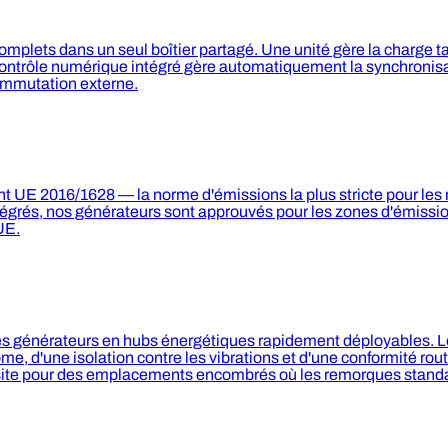
mplets dans un seul boîtier partagé. Une unité gère la charge t
ontrôle numérique intégré gère automatiquement la synchronisati
mmutation externe.
 UE 2016/1628 — la norme d'émissions la plus stricte pour les
rés, nos générateurs sont approuvés pour les zones d'émission 
UE.
es générateurs en hubs énergétiques rapidement déployables. L
, d'une isolation contre les vibrations et d'une conformité rou
 site pour des emplacements encombrés où les remorques stan