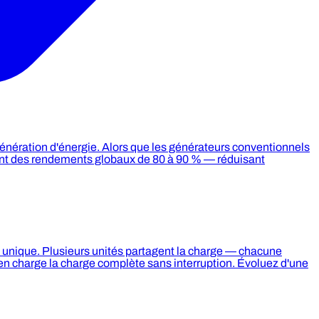
 génération d'énergie. Alors que les générateurs conventionnels
nent des rendements globaux de 80 à 90 % — réduisant
unique. Plusieurs unités partagent la charge — chacune
en charge la charge complète sans interruption. Évoluez d'une