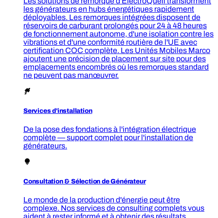
Les solutions de remorque d'ElectroQuell transforment
les générateurs en hubs énergétiques rapidement
déployables. Les remorques intégrées disposent de
réservoirs de carburant prolongés pour 24 à 48 heures
de fonctionnement autonome, d'une isolation contre les
vibrations et d'une conformité routière de l'UE avec
certification COC complète. Les Unités Mobiles Marco
ajoutent une précision de placement sur site pour des
emplacements encombrés où les remorques standard
ne peuvent pas manœuvrer.
Services d'installation
De la pose des fondations à l'intégration électrique
complète — support complet pour l'installation de
générateurs.
Consultation & Sélection de Générateur
Le monde de la production d'énergie peut être
complexe. Nos services de consulting complets vous
aident à rester informé et à obtenir des résultats