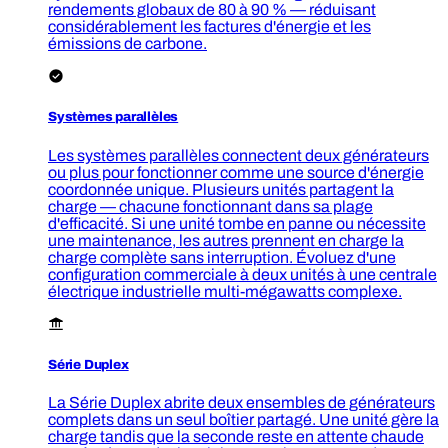
rendements globaux de 80 à 90 % — réduisant
considérablement les factures d'énergie et les
émissions de carbone.
Systèmes parallèles
Les systèmes parallèles connectent deux générateurs
ou plus pour fonctionner comme une source d'énergie
coordonnée unique. Plusieurs unités partagent la
charge — chacune fonctionnant dans sa plage
d'efficacité. Si une unité tombe en panne ou nécessite
une maintenance, les autres prennent en charge la
charge complète sans interruption. Évoluez d'une
configuration commerciale à deux unités à une centrale
électrique industrielle multi-mégawatts complexe.
Série Duplex
La Série Duplex abrite deux ensembles de générateurs
complets dans un seul boîtier partagé. Une unité gère la
charge tandis que la seconde reste en attente chaude