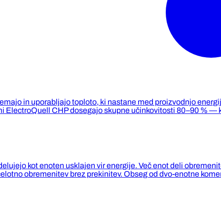
ajemajo in uporabljajo toploto, ki nastane med proizvodnjo energ
mi ElectroQuell CHP dosegajo skupne učinkovitosti 80–90 % — kar 
 delujejo kot enoten usklajen vir energije. Več enot deli obreme
celotno obremenitev brez prekinitev. Obseg od dvo-enotne komerc