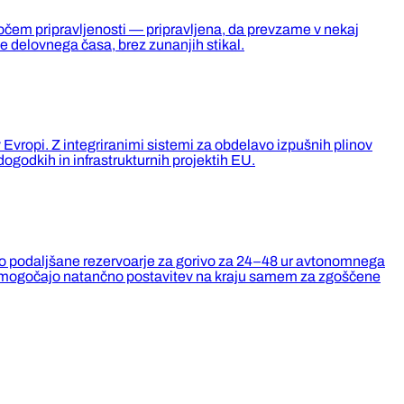
očem pripravljenosti — pripravljena, da prevzame v nekaj
e delovnega časa, brez zunanjih stikal.
Evropi. Z integriranimi sistemi za obdelavo izpušnih plinov
godkih in infrastrukturnih projektih EU.
majo podaljšane rezervoarje za gorivo za 24–48 ur avtonomnega
te omogočajo natančno postavitev na kraju samem za zgoščene