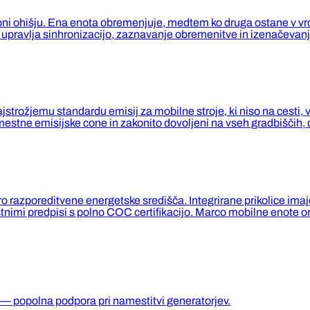
pni ohišju. Ena enota obremenjuje, medtem ko druga ostane v vr
o upravlja sinhronizacijo, zaznavanje obremenitve in izenačevanj
rožjemu standardu emisij za mobilne stroje, ki niso na cesti, v 
tne emisijske cone in zakonito dovoljeni na vseh gradbiščih, do
itro razporeditvene energetske središča. Integrirane prikolice i
 cestnimi predpisi s polno COC certifikacijo. Marco mobilne eno
 — popolna podpora pri namestitvi generatorjev.