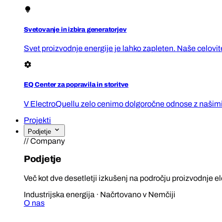
Svetovanje in izbira generatorjev
Svet proizvodnje energije je lahko zapleten. Naše celovi
EQ Center za popravila in storitve
V ElectroQuellu zelo cenimo dolgoročne odnose z našimi 
Projekti
Podjetje
// Company
Podjetje
Več kot dve desetletji izkušenj na področju proizvodnje ele
Industrijska energija · Načrtovano v Nemčiji
O nas