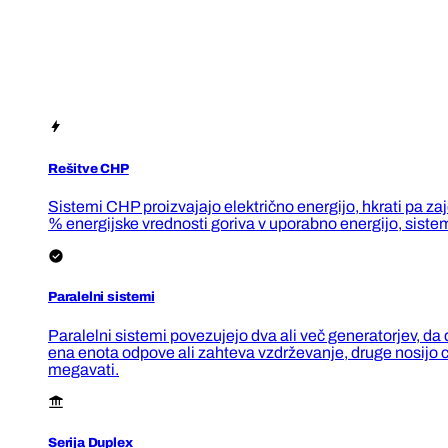
Rešitve CHP
Sistemi CHP proizvajajo električno energijo, hkrati pa z
% energijske vrednosti goriva v uporabno energijo, siste
Paralelni sistemi
Paralelni sistemi povezujejo dva ali več generatorjev, da
ena enota odpove ali zahteva vzdrževanje, druge nosijo 
megavati.
Serija Duplex