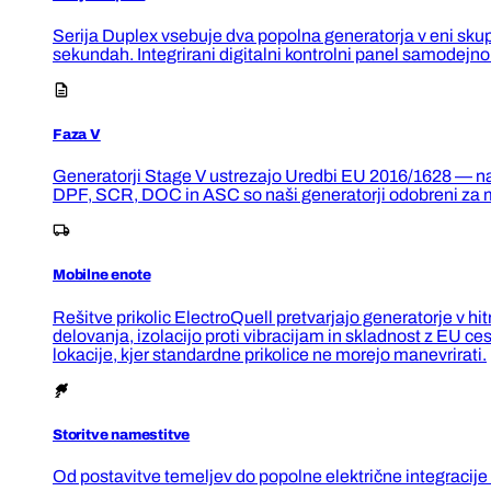
Serija Duplex vsebuje dva popolna generatorja v eni sku
sekundah. Integrirani digitalni kontrolni panel samodejn
Faza V
Generatorji Stage V ustrezajo Uredbi EU 2016/1628 — najst
DPF, SCR, DOC in ASC so naši generatorji odobreni za mes
Mobilne enote
Rešitve prikolic ElectroQuell pretvarjajo generatorje v h
delovanja, izolacijo proti vibracijam in skladnost z EU
lokacije, kjer standardne prikolice ne morejo manevrirati.
Storitve namestitve
Od postavitve temeljev do popolne električne integracije