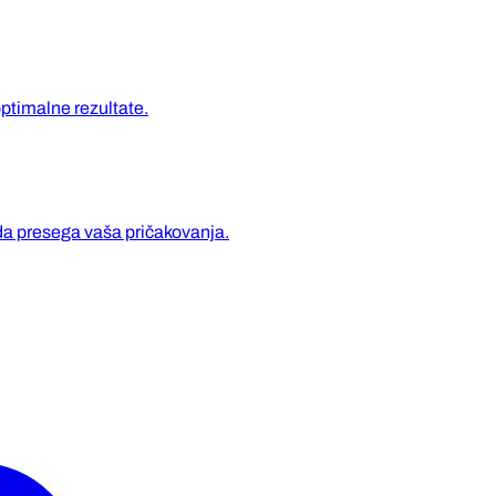
ptimalne rezultate.
da presega vaša pričakovanja.