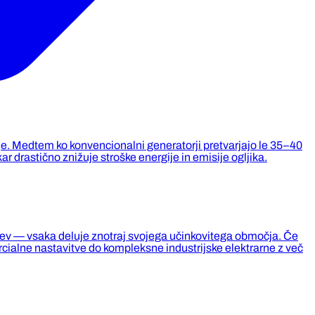
ije. Medtem ko konvencionalni generatorji pretvarjajo le 35–40
drastično znižuje stroške energije in emisije ogljika.
nitev — vsaka deluje znotraj svojega učinkovitega območja. Če
ialne nastavitve do kompleksne industrijske elektrarne z več