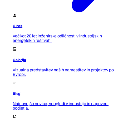
O nas
Več kot 20 let inženirske odličnosti v industrijskih
energetskih rešitvah.
Galerija
Vizualna predstavitev naših namestitev in projektov po
Evropi.
Blog
Najnovejše novice, vpogledi v industrijo in napovedi
podjetja.