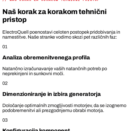
Naš korak za korakom tehnični
pristop
ElectroQuell poenostavi celoten postopek pridobivanja in
namestitve. Naše stranke vodimo skozi pet različnih faz:
01
Analiza obremenitvenega profila
Natančno izračunavanje vaših natančnih potreb po
neprekinjeni in sunkovni moči.
02
Dimenzioniranje in izbira generatorja
Določanje optimalnih zmogljivosti motorjev, da se izognemo
podobremenitvi ali prezgodnjemu obrabi motorja.
03
Konfiguracija komponent