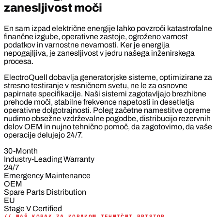
zanesljivost moči
En sam izpad električne energije lahko povzroči katastrofalne
finančne izgube, operativne zastoje, ogroženo varnost
podatkov in varnostne nevarnosti. Ker je energija
nepogajljiva, je zanesljivost v jedru našega inženirskega
procesa.
ElectroQuell dobavlja generatorjske sisteme, optimizirane za
stresno testiranje v resničnem svetu, ne le za osnovne
papirnate specifikacije. Naši sistemi zagotavljajo brezhibne
prehode moči, stabilne frekvence napetosti in desetletja
operativne dolgotrajnosti. Poleg začetne namestitve opreme
nudimo obsežne vzdrževalne pogodbe, distribucijo rezervnih
delov OEM in nujno tehnično pomoč, da zagotovimo, da vaše
operacije delujejo 24/7.
30-Month
Industry-Leading Warranty
24/7
Emergency Maintenance
OEM
Spare Parts Distribution
EU
Stage V Certified
// NAŠ KORAK ZA KORAKOM TEHNIČNI PRISTOP