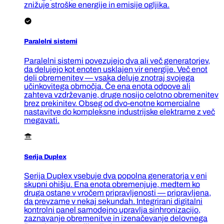
znižuje stroške energije in emisije ogljika.
Paralelni sistemi
Paralelni sistemi povezujejo dva ali več generatorjev,
da delujejo kot enoten usklajen vir energije. Več enot
deli obremenitev — vsaka deluje znotraj svojega
učinkovitega območja. Če ena enota odpove ali
zahteva vzdrževanje, druge nosijo celotno obremenitev
brez prekinitev. Obseg od dvo-enotne komercialne
nastavitve do kompleksne industrijske elektrarne z več
megavati.
Serija Duplex
Serija Duplex vsebuje dva popolna generatorja v eni
skupni ohišju. Ena enota obremenjuje, medtem ko
druga ostane v vročem pripravljenosti — pripravljena,
da prevzame v nekaj sekundah. Integrirani digitalni
kontrolni panel samodejno upravlja sinhronizacijo,
zaznavanje obremenitve in izenačevanje delovnega