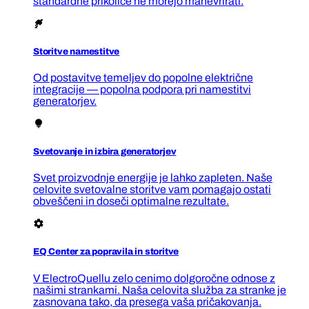
standardne prikolice ne morejo manevrirati.
Storitve namestitve
Od postavitve temeljev do popolne električne
integracije — popolna podpora pri namestitvi
generatorjev.
Svetovanje in izbira generatorjev
Svet proizvodnje energije je lahko zapleten. Naše
celovite svetovalne storitve vam pomagajo ostati
obveščeni in doseči optimalne rezultate.
EQ Center za popravila in storitve
V ElectroQuellu zelo cenimo dolgoročne odnose z
našimi strankami. Naša celovita služba za stranke je
zasnovana tako, da presega vaša pričakovanja.