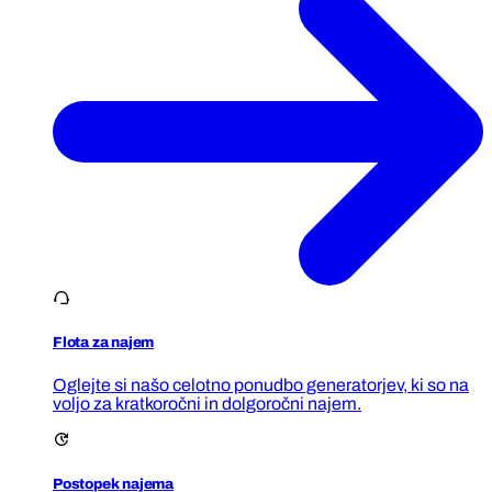
Flota za najem
Oglejte si našo celotno ponudbo generatorjev, ki so na
voljo za kratkoročni in dolgoročni najem.
Postopek najema