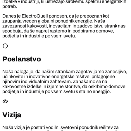
izdelke v industriji, ki ustrezajo širokemu spektru energetskih
potreb.
Danes je ElectroQuell ponosen, da je prepoznan kot
zaupanja vreden globalni ponudnik energije. Naša
zavezanost kakovosti, inovacijam in zadovoljstvu strank nas
spodbuja, da še naprej rastemo in podpiramo domove,
podjetja in industrije po vsem svetu.
Poslanstvo
Naša naloga je, da našim strankam zagotavljamo zanesljive,
učinkovite in inovativne energetske rešitve, prilagojene
njihovim individualnim zahtevam. Zanašamo se na
kakovostne izdelke in izjemne storitve, da oskrbimo domove,
podjetja in industrije po vsem svetu s stalno energijo.
Vizija
Naša vizija je postati vodilni svetovni ponudnik rešitev za