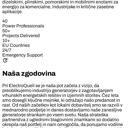
dizelskimi, plinskimi, pomorskimi in mobilnimi enotami za
energijo za komercialne, industrijske in kritične zasebne
aplikacije.
40
Power Professionals
50+
Projects Delivered
10+
EU Countries
24/7
Emergency Support
Naša zgodovina
Pri ElectroQuell se je naša pot začela z vizijo, da
preoblikujemo industrijo generatorjev z zagotavljanjem
vrhunskih energetskih rešitev in izjemnih storitev. Čez leta
smo dosegli ključne mejnike, ki odražajo našo predanost in
rast. Od naših začetkov kot lokalni dobavitelj smo se razvili v
mednarodno podjetje in danes dostavljamo naše zanesljive
generatorje strankam po vsem svetu. Naša strateška
partnerstva z uglednimi blagovnimi znamkami so dodatno
okrepila naš portfelj in nam omogočila, da ponujamo vodilne