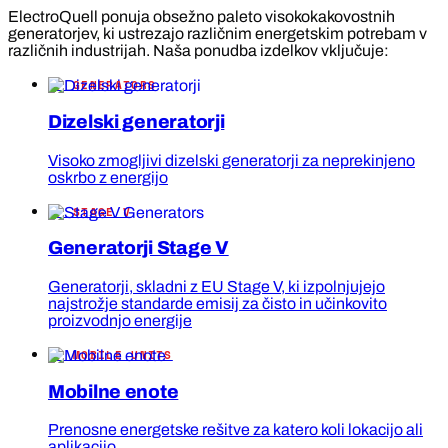
ElectroQuell ponuja obsežno paleto visokokakovostnih
generatorjev, ki ustrezajo različnim energetskim potrebam v
različnih industrijah. Naša ponudba izdelkov vključuje:
// GENERATORS
Dizelski generatorji
Visoko zmogljivi dizelski generatorji za neprekinjeno
oskrbo z energijo
// STAGE V
Generatorji Stage V
Generatorji, skladni z EU Stage V, ki izpolnjujejo
najstrožje standarde emisij za čisto in učinkovito
proizvodnjo energije
// MOBILE UNITS
Mobilne enote
Prenosne energetske rešitve za katero koli lokacijo ali
aplikacijo