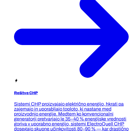
Rešitve CHP
Sistemi CHP proizvajajo električno energijo, hkrati pa
zajemajo in uporabljajo toploto, ki nastane med
proizvodnjo energije. Medtem ko konvencionalni
generatorji pretvarjajo le 35–40 % energijske vrednosti
goriva v uporabno energijo, sistemi ElectroQuell CHP
dosegajo skupne učinkovitosti 80–90 % — kar drastično