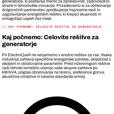
generatorje, ki postavlja merilo za zanesljivost, zadovoljstvo
strank in tehnološke inovacije. Prizadevamo si za oblikovanje
dolgoročnih partnerstev, spodbujanje trajnostne rasti in
zagotavljanje energetskih rešitev, ki krepijo skupnosti in
omogočajo uspeh čez meje.
// KAJ POČNEMO: CELOVITE REŠITVE ZA GENERATORJE
Kaj počnemo: Celovite rešitve za
generatorje
Pri ElectroQuell ne verjamemo v enotno rešitev za vse. Vsaka
industrija zahteva specifične energetske potrebe, skladnost z
okoljem in obratovalne parametre. Pred inženiringom rešitve
naši tehniki temeljito ocenijo vaše skupne zahteve po
kW/kVA, pogoje obratovanja na terenu, preference goriva,
akustične omejitve in lokalne standarde emisij.