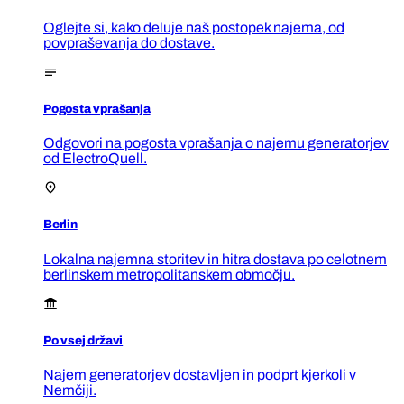
Oglejte si, kako deluje naš postopek najema, od
povpraševanja do dostave.
Pogosta vprašanja
Odgovori na pogosta vprašanja o najemu generatorjev
od ElectroQuell.
Berlin
Lokalna najemna storitev in hitra dostava po celotnem
berlinskem metropolitanskem območju.
Po vsej državi
Najem generatorjev dostavljen in podprt kjerkoli v
Nemčiji.