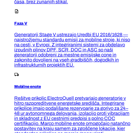
časa, brez zunanjih stikal.
Faza V
Generatorji Stage V ustrezajo Uredbi EU 2016/1628 —
najstrožjemu standardu emisij za mobilne stroje, ki niso
na cesti, v Evropi. Z integriranimi sistemi za obdelavo
izpušnih plinov DPF, SCR, DOC in ASC so naši
generatorji odobreni za mestne emisijske cone in
zakonito dovoljeni na vseh gradbiščih, dogodkih in
infrastrukturnih projektih EU.
Mobilne enote
Rešitve prikolic ElectroQuell pretvarjajo generatorje v
hitro razporeditvene energetske središča. Integrirane
prikolice imajo podaljšane rezervoarje za gorivo za 24–
48 ur avtonomnega delovanja, izolacijo proti vibracijam
in skladnost z EU cestnimi predpisi s polno COC
certifikacijo. Marco mobilne enote omogočajo natančno
postavitev na kraju samem za zgoščene lokacije, kjer