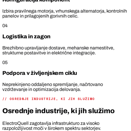
Izbira pravilnega motorja, vrhunskega alternatorja, kontrolnih
panelov in prilagojenih gorivnih celic.
04
Logistika in zagon
Brezhibno upravljanje dostave, mehanske namestitve,
strukturne postavitve in električne integracije.
05
Podpora v življenjskem ciklu
Neprekinjeno oddaljeno spremljanje, načrtovano
vzdrževanje in optimizacija delovanja.
// OSREDNJE INDUSTRIJE, KI JIH SLUŽIMO
Osrednje industrije, ki jih služimo
ElectroQuell zagotavlja infrastrukturo za visoko
razpoložljivost moči v širokem spektru sektorjev.