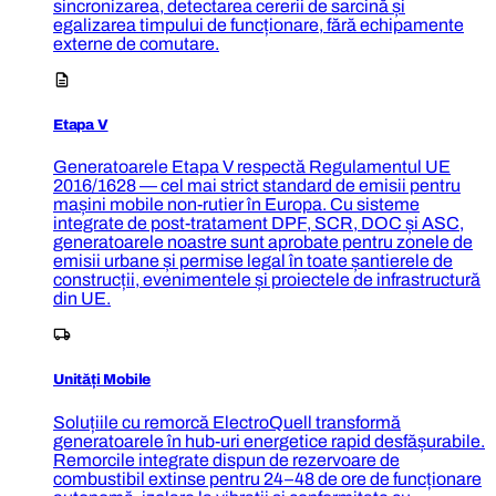
sincronizarea, detectarea cererii de sarcină și
egalizarea timpului de funcționare, fără echipamente
externe de comutare.
Etapa V
Generatoarele Etapa V respectă Regulamentul UE
2016/1628 — cel mai strict standard de emisii pentru
mașini mobile non-rutier în Europa. Cu sisteme
integrate de post-tratament DPF, SCR, DOC și ASC,
generatoarele noastre sunt aprobate pentru zonele de
emisii urbane și permise legal în toate șantierele de
construcții, evenimentele și proiectele de infrastructură
din UE.
Unități Mobile
Soluțiile cu remorcă ElectroQuell transformă
generatoarele în hub-uri energetice rapid desfășurabile.
Remorcile integrate dispun de rezervoare de
combustibil extinse pentru 24–48 de ore de funcționare