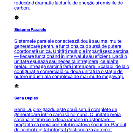
reducând dramatic facturile de energie și emisiile de
carbon.
Sisteme Paralele
Sistemele paralele conectează două sau mai multe
generatoare pentru a funcționa ca o sursă de putere
coordonată unică. Unități multiple împărtășesc sarcina
— fiecare funcționând în intervalul său eficient. Dacă o
unitate eșuează sau necesită întreținere, celelalte
preiau întreaga sarcină fără întrerupere. Scalabil de la o
configurație comercială cu două unități la o stație de
putere industrială complexă de mai multe megawați.
Seria Duplex
Seria Duplex găzduiește două seturi complete de
generatoare într-o carcasă comună. O unitate preia
sarcina în timp ce a doua rămâne în așteptare —
pregătită să preia controlul în câteva secunde. Panoul
de control digital integrat gestionează automat