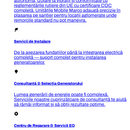
autonomă, izolare la vibrații și conformitate cu
reglementările rutiere din UE cu certificare COC
completă. Unitățile Mobile Marco adaugă precizie în
plasarea pe șantier pentru locații aglomerate unde
remorcile standard nu pot manevra.
Servicii de Instalare
De la așezarea fundațiilor până la integrarea electrică
completă — suport complet pentru instalarea
generatoarelor.
Consultanță & Selecția Generatorului
Lumea generării de energie poate fi complexă.
Serviciile noastre cuprinzătoare de consultanță te ajută
să rămâi informat și să obții rezultate optime.
Centru de Reparare & Servicii EQ