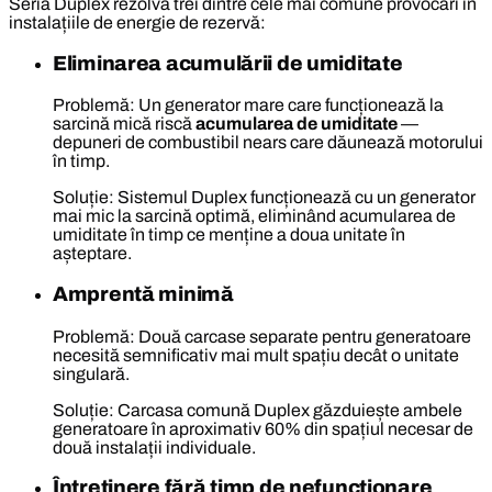
Seria Duplex rezolvă trei dintre cele mai comune provocări în
instalațiile de energie de rezervă:
Eliminarea acumulării de umiditate
Problemă: Un generator mare care funcționează la
sarcină mică riscă
acumularea de umiditate
—
depuneri de combustibil nears care dăunează motorului
în timp.
Soluție: Sistemul Duplex funcționează cu un generator
mai mic la sarcină optimă, eliminând acumularea de
umiditate în timp ce menține a doua unitate în
așteptare.
Amprentă minimă
Problemă: Două carcase separate pentru generatoare
necesită semnificativ mai mult spațiu decât o unitate
singulară.
Soluție: Carcasa comună Duplex găzduiește ambele
generatoare în aproximativ 60% din spațiul necesar de
două instalații individuale.
Întreținere fără timp de nefuncționare