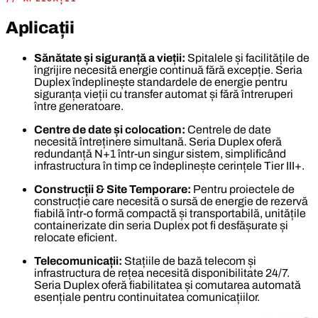
Aplicații
Sănătate și siguranță a vieții:
Spitalele și facilitățile de
îngrijire necesită energie continuă fără excepție. Seria
Duplex îndeplinește standardele de energie pentru
siguranța vieții cu transfer automat și fără întreruperi
între generatoare.
Centre de date și colocation:
Centrele de date
necesită întreținere simultană. Seria Duplex oferă
redundanță N+1 într-un singur sistem, simplificând
infrastructura în timp ce îndeplinește cerințele Tier III+.
Construcții & Site Temporare:
Pentru proiectele de
construcție care necesită o sursă de energie de rezervă
fiabilă într-o formă compactă și transportabilă, unitățile
containerizate din seria Duplex pot fi desfășurate și
relocate eficient.
Telecomunicații:
Stațiile de bază telecom și
infrastructura de rețea necesită disponibilitate 24/7.
Seria Duplex oferă fiabilitatea și comutarea automată
esențiale pentru continuitatea comunicațiilor.