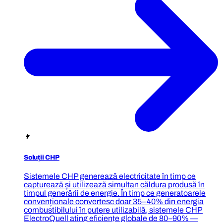
Soluții CHP
Sistemele CHP generează electricitate în timp ce
capturează și utilizează simultan căldura produsă în
timpul generării de energie. În timp ce generatoarele
convenționale convertesc doar 35–40% din energia
combustibilului în putere utilizabilă, sistemele CHP
ElectroQuell ating eficiențe globale de 80–90% —