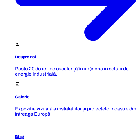
Despre noi
Peste 20 de ani de excelență în inginerie în soluții de
energie industrială.
Galerie
Expoziție vizuală a instalațiilor și proiectelor noastre din
întreaga Europă.
Blog