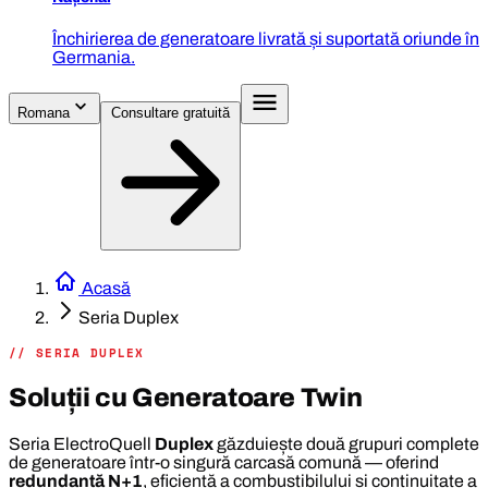
Închirierea de generatoare livrată și suportată oriunde în
Germania.
Romana
Consultare gratuită
Acasă
Seria Duplex
// SERIA DUPLEX
Soluții cu Generatoare Twin
Seria ElectroQuell
Duplex
găzduiește două grupuri complete
de generatoare într-o singură carcasă comună — oferind
redundanță N+1
, eficiență a combustibilului și continuitate a