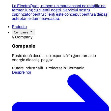
La ElectroQuell, punem un mare accent pe relațiile pe
termen lung cu clienții noștri. Serviciul nostru
cuprinzător pentru clienți este conceput pentru a depăși
așteptările dumneavoastră.
Proiecte
Companie
// Company
Companie
Peste două decenii de expertiză în generarea de
energie diesel și pe gaz.
Putere industrială · Proiectat în Germania
Despre noi