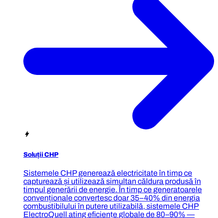
Soluții CHP
Sistemele CHP generează electricitate în timp ce
capturează și utilizează simultan căldura produsă în
timpul generării de energie. În timp ce generatoarele
convenționale convertesc doar 35–40% din energia
combustibilului în putere utilizabilă, sistemele CHP
ElectroQuell ating eficiențe globale de 80–90% —