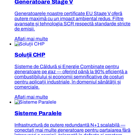
Generatoare Stage V
Generatoarele noastre certificate EU Stage V oferă
putere maximă cu un impact ambiental redus. Filtre
avansate și tehnologia SCR respectă standarde stricte
de emisii.
Aflați mai multe
04
Soluții CHP
Sisteme de Căldură și Energie Combinate pentru
generatoare pe gaz — oferind până la 90% eficiență a
combustibilului și economii semnificative de costuri
pentru aplicații industriale, în domeniul sănătății și
comerciale.
Aflați mai multe
05
Sisteme Paralele
Infrastructură de putere redundantă N+1 scalabilă —
conectați mai multe generatoare pentru partajarea fără