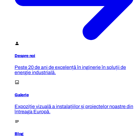
Despre noi
Peste 20 de ani de excelență în inginerie în soluții de
energie industrială.
Galerie
Expoziție vizuală a instalațiilor și proiectelor noastre din
întreaga Europă.
Blog