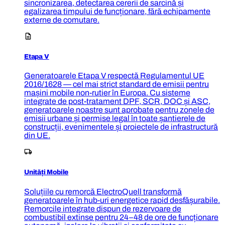
sincronizarea, detectarea cererii de sarcină și
egalizarea timpului de funcționare, fără echipamente
externe de comutare.
Etapa V
Generatoarele Etapa V respectă Regulamentul UE
2016/1628 — cel mai strict standard de emisii pentru
mașini mobile non-rutier în Europa. Cu sisteme
integrate de post-tratament DPF, SCR, DOC și ASC,
generatoarele noastre sunt aprobate pentru zonele de
emisii urbane și permise legal în toate șantierele de
construcții, evenimentele și proiectele de infrastructură
din UE.
Unități Mobile
Soluțiile cu remorcă ElectroQuell transformă
generatoarele în hub-uri energetice rapid desfășurabile.
Remorcile integrate dispun de rezervoare de
combustibil extinse pentru 24–48 de ore de funcționare