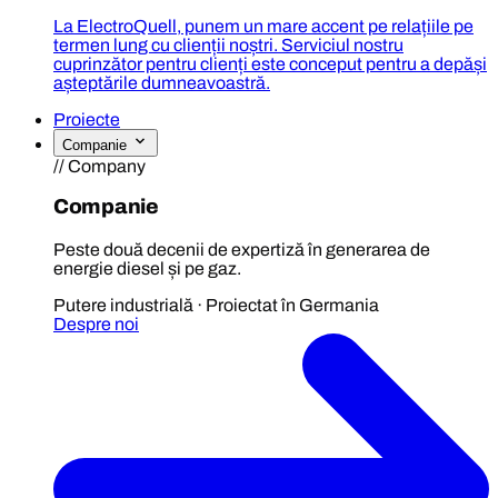
La ElectroQuell, punem un mare accent pe relațiile pe
termen lung cu clienții noștri. Serviciul nostru
cuprinzător pentru clienți este conceput pentru a depăși
așteptările dumneavoastră.
Proiecte
Companie
// Company
Companie
Peste două decenii de expertiză în generarea de
energie diesel și pe gaz.
Putere industrială · Proiectat în Germania
Despre noi