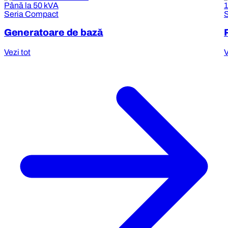
Până la 50 kVA
Seria Compact
S
Generatoare de bază
Vezi tot
V