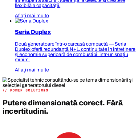
întreruperi a sarcinii, toleranță la defecte și creștere
flexibilă a capacității.
Aflați mai multe
06
Seria Duplex
Două generatoare într-o carcasă compactă — Seria
Duplex oferă redundanță N+1, continuitate în întreținere
și economie superioară de combustibil într-un spațiu
minim.
Aflați mai multe
// POWER SOLUTIONS
Putere dimensionată corect. Fără
incertitudini.