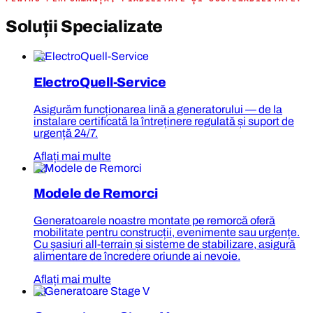
Soluții Specializate
01
ElectroQuell-Service
Asigurăm funcționarea lină a generatorului — de la
instalare certificată la întreținere regulată și suport de
urgență 24/7.
Aflați mai multe
02
Modele de Remorci
Generatoarele noastre montate pe remorcă oferă
mobilitate pentru construcții, evenimente sau urgențe.
Cu șasiuri all-terrain și sisteme de stabilizare, asigură
alimentare de încredere oriunde ai nevoie.
Aflați mai multe
03