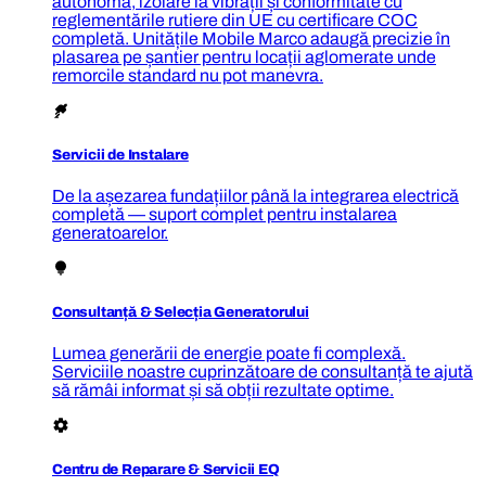
autonomă, izolare la vibrații și conformitate cu
reglementările rutiere din UE cu certificare COC
completă. Unitățile Mobile Marco adaugă precizie în
plasarea pe șantier pentru locații aglomerate unde
remorcile standard nu pot manevra.
Servicii de Instalare
De la așezarea fundațiilor până la integrarea electrică
completă — suport complet pentru instalarea
generatoarelor.
Consultanță & Selecția Generatorului
Lumea generării de energie poate fi complexă.
Serviciile noastre cuprinzătoare de consultanță te ajută
să rămâi informat și să obții rezultate optime.
Centru de Reparare & Servicii EQ