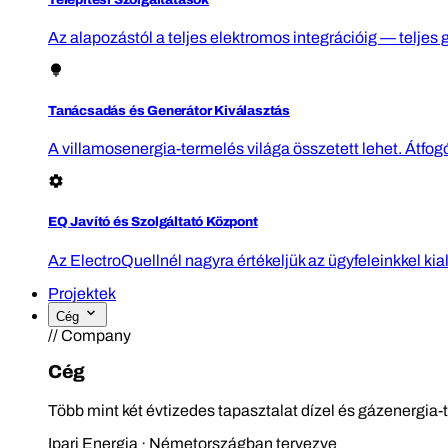
Az alapozástól a teljes elektromos integrációig — teljes 
Tanácsadás és Generátor Kiválasztás
A villamosenergia-termelés világa összetett lehet. Átfo
EQ Javító és Szolgáltató Központ
Az ElectroQuellnél nagyra értékeljük az ügyfeleinkkel kia
Projektek
Cég
// Company
Cég
Több mint két évtizedes tapasztalat dízel és gázenergia-
Ipari Energia · Németországban tervezve