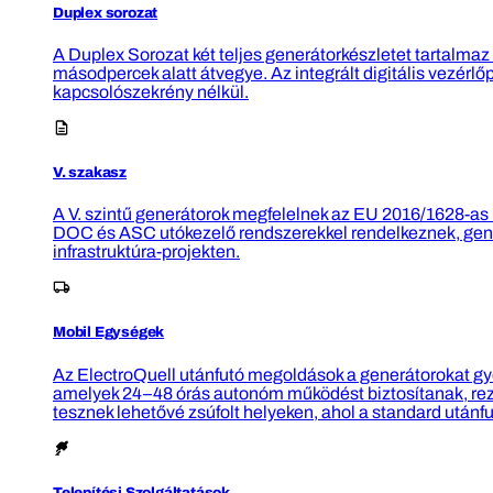
Duplex sorozat
A Duplex Sorozat két teljes generátorkészletet tartalmaz
másodpercek alatt átvegye. Az integrált digitális vezérlő
kapcsolószekrény nélkül.
V. szakasz
A V. szintű generátorok megfelelnek az EU 2016/1628-as
DOC és ASC utókezelő rendszerekkel rendelkeznek, gene
infrastruktúra-projekten.
Mobil Egységek
Az ElectroQuell utánfutó megoldások a generátorokat gyor
amelyek 24–48 órás autonóm működést biztosítanak, rezgé
tesznek lehetővé zsúfolt helyeken, ahol a standard után
Telepítési Szolgáltatások