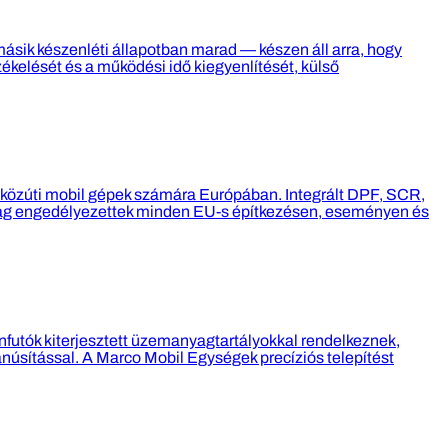
 másik készenléti állapotban marad — készen áll arra, hogy
zékelését és a működési idő kiegyenlítését, külső
 közúti mobil gépek számára Európában. Integrált DPF, SCR,
ilag engedélyezettek minden EU-s építkezésen, eseményen és
ánfutók kiterjesztett üzemanyagtartályokkal rendelkeznek,
núsítással. A Marco Mobil Egységek precíziós telepítést