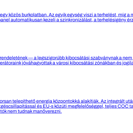
 egy közös burkolatban. Az egyik egység viszi a terhelést, míg a
panel automatikusan kezeli a szinkronizálást, a terhelésigény ér
 rendeletének — a legszigorúbb kibocsátási szabványnak a nem
rátoraink jóváhagyottak a városi kibocsátási zónákban és jog
san telepíthető energia központokká alakítják. Az integrált ut
scsillapítással és EU-s közúti megfelelőséggel, teljes COC ta
futók nem tudnak manőverezni.