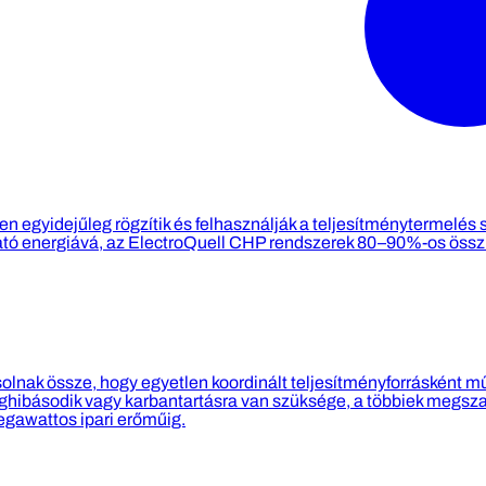
 egyidejűleg rögzítik és felhasználják a teljesítménytermelés 
ható energiává, az ElectroQuell CHP rendszerek 80–90%-os öss
olnak össze, hogy egyetlen koordinált teljesítményforrásként 
básodik vagy karbantartásra van szüksége, a többiek megszakítá
egawattos ipari erőműig.