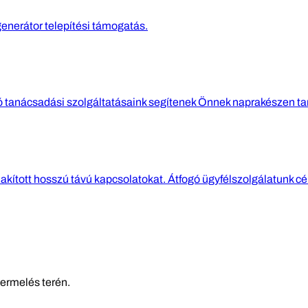
generátor telepítési támogatás.
gó tanácsadási szolgáltatásaink segítenek Önnek naprakészen ta
lakított hosszú távú kapcsolatokat. Átfogó ügyfélszolgálatunk cél
termelés terén.