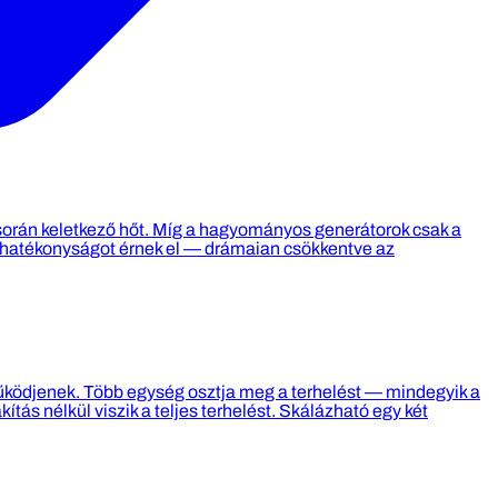
során keletkező hőt. Míg a hagyományos generátorok csak a
zhatékonyságot érnek el — drámaian csökkentve az
működjenek. Több egység osztja meg a terhelést — mindegyik a
s nélkül viszik a teljes terhelést. Skálázható egy két