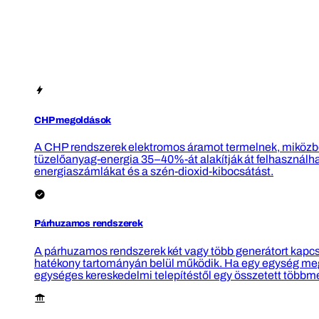
CHP megoldások
A CHP rendszerek elektromos áramot termelnek, miközben
tüzelőanyag-energia 35–40%-át alakítják át felhasznál
energiaszámlákat és a szén-dioxid-kibocsátást.
Párhuzamos rendszerek
A párhuzamos rendszerek két vagy több generátort kapcs
hatékony tartományán belül működik. Ha egy egység meghi
egységes kereskedelmi telepítéstől egy összetett többm