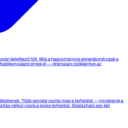
során keletkező hőt. Míg a hagyományos generátorok csak a
zhatékonyságot érnek el — drámaian csökkentve az
működjenek. Több egység osztja meg a terhelést — mindegyik a
s nélkül viszik a teljes terhelést. Skálázható egy két