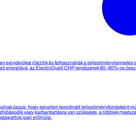
 egyidejűleg rögzítik és felhasználják a teljesítménytermelés 
ható energiává, az ElectroQuell CHP rendszerek 80–90%-os öss
olnak össze, hogy egyetlen koordinált teljesítményforrásként 
básodik vagy karbantartásra van szüksége, a többiek megszakítá
egawattos ipari erőműig.