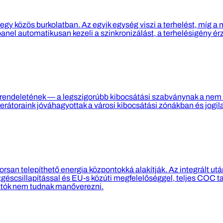
 egy közös burkolatban. Az egyik egység viszi a terhelést, míg a
panel automatikusan kezeli a szinkronizálást, a terhelésigény ér
 rendeletének — a legszigorúbb kibocsátási szabványnak a nem
rátoraink jóváhagyottak a városi kibocsátási zónákban és jog
san telepíthető energia központokká alakítják. Az integrált ut
scsillapítással és EU-s közúti megfelelőséggel, teljes COC ta
futók nem tudnak manőverezni.