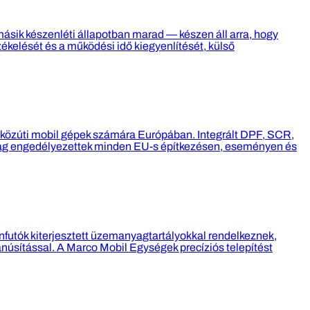
 másik készenléti állapotban marad — készen áll arra, hogy
zékelését és a működési idő kiegyenlítését, külső
 közúti mobil gépek számára Európában. Integrált DPF, SCR,
ilag engedélyezettek minden EU-s építkezésen, eseményen és
ánfutók kiterjesztett üzemanyagtartályokkal rendelkeznek,
núsítással. A Marco Mobil Egységek precíziós telepítést