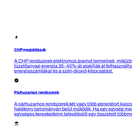
CHP megoldások
A CHP rendszerek elektromos áramot termelnek, miközben
tüzelőanyag-energia 35–40%-át alakítják át felhasznál
energiaszámlákat és a szén-dioxid-kibocsátást.
Párhuzamos rendszerek
A párhuzamos rendszerek két vagy több generátort kapcs
hatékony tartományán belül működik. Ha egy egység meghi
egységes kereskedelmi telepítéstől egy összetett többm