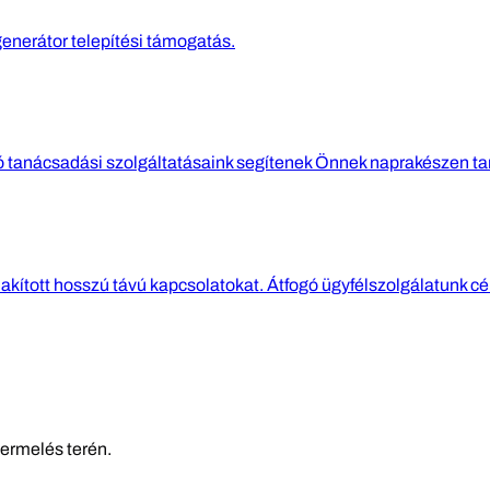
generátor telepítési támogatás.
gó tanácsadási szolgáltatásaink segítenek Önnek naprakészen ta
lakított hosszú távú kapcsolatokat. Átfogó ügyfélszolgálatunk cél
termelés terén.