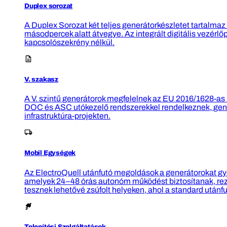
Duplex sorozat
A Duplex Sorozat két teljes generátorkészletet tartalmaz
másodpercek alatt átvegye. Az integrált digitális vezérlő
kapcsolószekrény nélkül.
V. szakasz
A V. szintű generátorok megfelelnek az EU 2016/1628-as
DOC és ASC utókezelő rendszerekkel rendelkeznek, gene
infrastruktúra-projekten.
Mobil Egységek
Az ElectroQuell utánfutó megoldások a generátorokat gyor
amelyek 24–48 órás autonóm működést biztosítanak, rezgé
tesznek lehetővé zsúfolt helyeken, ahol a standard után
Telepítési Szolgáltatások