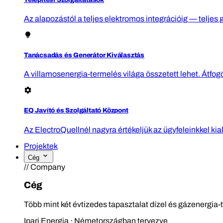
Az alapozástól a teljes elektromos integrációig — teljes 
Tanácsadás és Generátor Kiválasztás
A villamosenergia-termelés világa összetett lehet. Átfo
EQ Javító és Szolgáltató Központ
Az ElectroQuellnél nagyra értékeljük az ügyfeleinkkel kia
Projektek
Cég
// Company
Cég
Több mint két évtizedes tapasztalat dízel és gázenergia-
Ipari Energia · Németországban tervezve