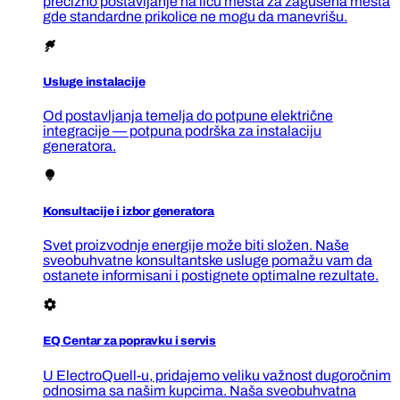
precizno postavljanje na licu mesta za zagušena mesta
gde standardne prikolice ne mogu da manevrišu.
Usluge instalacije
Od postavljanja temelja do potpune električne
integracije — potpuna podrška za instalaciju
generatora.
Konsultacije i izbor generatora
Svet proizvodnje energije može biti složen. Naše
sveobuhvatne konsultantske usluge pomažu vam da
ostanete informisani i postignete optimalne rezultate.
EQ Centar za popravku i servis
U ElectroQuell-u, pridajemo veliku važnost dugoročnim
odnosima sa našim kupcima. Naša sveobuhvatna