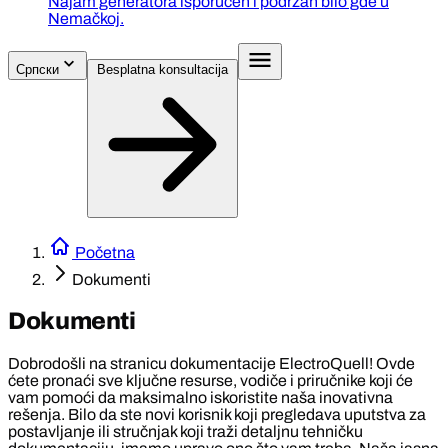
Najam generatora isporučen i podržan bilo gde u
Nemačkoj.
Српски
Besplatna konsultacija
Početna
Dokumenti
Dokumenti
Dobrodošli na stranicu dokumentacije ElectroQuell! Ovde
ćete pronaći sve ključne resurse, vodiče i priručnike koji će
vam pomoći da maksimalno iskoristite naša inovativna
rešenja. Bilo da ste novi korisnik koji pregledava uputstva za
postavljanje ili stručnjak koji traži detaljnu tehničku