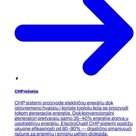
CHP rešenja
CHP sistemi proizvode električnu energiju dok
istovremeno hvataju i koriste toplotu koja se proizvodi
tokom generacije energije. Dok konvencionalni
generatori pretvaraju samo 35–40% energije goriva u
upotrebljivu energiju, ElectroQuell CHP sistemi postižu
ukupne efikasnosti od 80–90% — drastično smanjujući
račune za energiju i emisiju ugljen-dioksida.