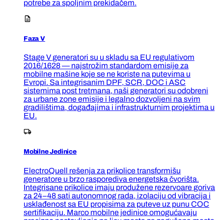
potrebe za spoljnim prekidačem.
Faza V
Stage V generatori su u skladu sa EU regulativom
2016/1628 — najstrožim standardom emisije za
mobilne mašine koje se ne koriste na putevima u
Evropi. Sa integrisanim DPF, SCR, DOC i ASC
sistemima post tretmana, naši generatori su odobreni
za urbane zone emisije i legalno dozvoljeni na svim
gradilištima, događajima i infrastrukturnim projektima u
EU.
Mobilne Jedinice
ElectroQuell rešenja za prikolice transformišu
generatore u brzo rasporediva energetska čvorišta.
Integrisane prikolice imaju produžene rezervoare goriva
za 24–48 sati autonomnog rada, izolaciju od vibracija i
usklađenost sa EU propisima za puteve uz punu COC
sertifikaciju. Marco mobilne jedinice omogućavaju