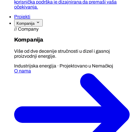
korisnička podrška je dizajnirana da premaši vaša
očekivanja.
Projekti
Kompanija
// Company
Kompanija
Više od dve decenije stručnosti u dizel i gasnoj
proizvodnji energije.
Industrijska energija · Projektovano u Nemačkoj
O nama