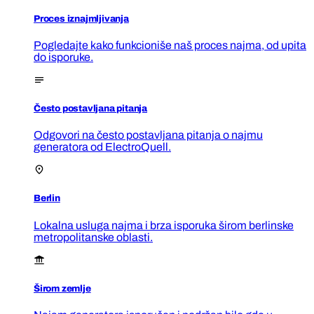
Proces iznajmljivanja
Pogledajte kako funkcioniše naš proces najma, od upita
do isporuke.
Često postavljana pitanja
Odgovori na često postavljana pitanja o najmu
generatora od ElectroQuell.
Berlin
Lokalna usluga najma i brza isporuka širom berlinske
metropolitanske oblasti.
Širom zemlje