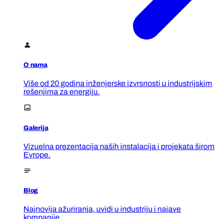
O nama
Više od 20 godina inženjerske izvrsnosti u industrijskim
rešenjima za energiju.
Galerija
Vizuelna prezentacija naših instalacija i projekata širom
Evrope.
Blog
Najnovija ažuriranja, uvidi u industriju i najave
kompanije.