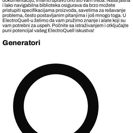
dokumentaciju, imamo upravo ono što vam treba. Naša jasna
i lako navigabilna biblioteka osigurava da brzo možete
pristupiti specifikacijama proizvoda, savetima za rešavanje
problema, često postavljanim pitanjima i još mnogo toga. U
ElectroQuell-u želimo da vam pružimo znanje i alate koji su
vam potrebni za uspeh. Počnite sa istraživanjem i otključajte
puni potencijal vašeg ElectroQuell iskustva!
Generatori