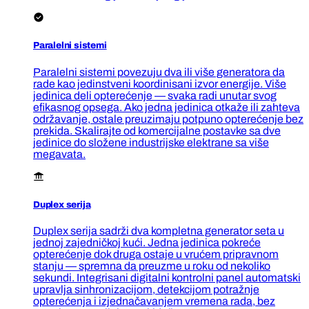
Paralelni sistemi
Paralelni sistemi povezuju dva ili više generatora da
rade kao jedinstveni koordinisani izvor energije. Više
jedinica deli opterećenje — svaka radi unutar svog
efikasnog opsega. Ako jedna jedinica otkaže ili zahteva
održavanje, ostale preuzimaju potpuno opterećenje bez
prekida. Skalirajte od komercijalne postavke sa dve
jedinice do složene industrijske elektrane sa više
megavata.
Duplex serija
Duplex serija sadrži dva kompletna generator seta u
jednoj zajedničkoj kući. Jedna jedinica pokreće
opterećenje dok druga ostaje u vrućem pripravnom
stanju — spremna da preuzme u roku od nekoliko
sekundi. Integrisani digitalni kontrolni panel automatski
upravlja sinhronizacijom, detekcijom potražnje
opterećenja i izjednačavanjem vremena rada, bez