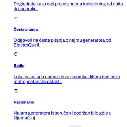
Pogledajte kako naš proces najma funkcionira, od upita
do isporuke.
Česta pitanja
Odgovori na česta pitanja o najmu generatora od
ElectroQuell.
Berlin
Lokalna usluga najma i brza isporuka diljem berlinske
metropolitanske oblasti.
Nacionalno
Najam generatora isporučen i podržan bilo gdje u
Njemačkoj.