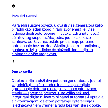
Paralelni sustavi
Paralelni sustavi povezuju dva ili više generatora kako
bi radili kao jedan koordinirani izvor energije. Više
jedinica dijeli opterećenje — svaka radi unutar svog
učinkovitog raspona. Ako jedna jedinica otkaže ili
zahtijeva održavanje, ostale preuzimaju potpuno
opterećenje bez prekida. Skalirajte od komercijalnog
postava s dvije jedinice do složenih industrijskih
elektrana s više megavata.
Duplex serija
Duplex serija sadrži dva potpuna generatora u jednoj
zajedničkoj kućištu. Jedna jedinica opskrbljuje
opterećenje dok druga ostaje u vrućem pripravnom
stanju — spremna preuzeti u nekoliko sekundi.
Integrirani digitalni kontrolni panel automatski upravlja
sinkronizacijom, osjetom potražnje opterećenja i
izjednačavanjem vremena rada bez vanjske sklopke.