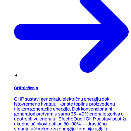
CHP rješenja
CHP sustavi generiraju električnu energiju dok
istovremeno hvataju i koriste toplinu proizvedenu
tijekom generacije energije. Dok konvencionalni
generatori pretvaraju samo 35–40% energije goriva u
upotrebljivu energiju, ElectroQuell CHP sustavi postižu
ukupne učinkovitosti od 80–90% — drastično
smanjujući račune za energiju i emisije ugljika.