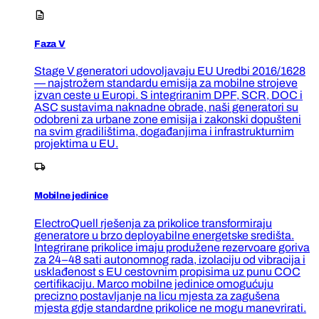
Faza V
Stage V generatori udovoljavaju EU Uredbi 2016/1628
— najstrožem standardu emisija za mobilne strojeve
izvan ceste u Europi. S integriranim DPF, SCR, DOC i
ASC sustavima naknadne obrade, naši generatori su
odobreni za urbane zone emisija i zakonski dopušteni
na svim gradilištima, događanjima i infrastrukturnim
projektima u EU.
Mobilne jedinice
ElectroQuell rješenja za prikolice transformiraju
generatore u brzo deployabilne energetske središta.
Integrirane prikolice imaju produžene rezervoare goriva
za 24–48 sati autonomnog rada, izolaciju od vibracija i
usklađenost s EU cestovnim propisima uz punu COC
certifikaciju. Marco mobilne jedinice omogućuju
precizno postavljanje na licu mjesta za zagušena
mjesta gdje standardne prikolice ne mogu manevrirati.