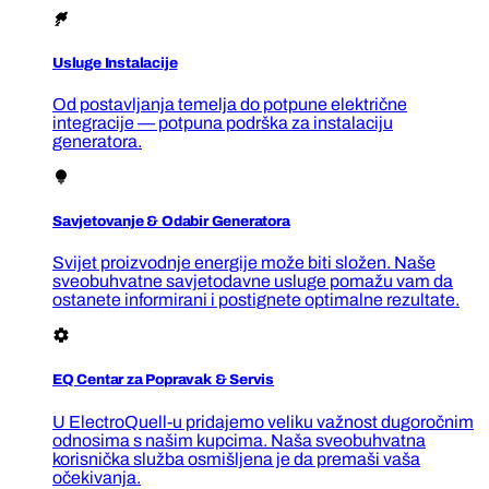
Usluge Instalacije
Od postavljanja temelja do potpune električne
integracije — potpuna podrška za instalaciju
generatora.
Savjetovanje & Odabir Generatora
Svijet proizvodnje energije može biti složen. Naše
sveobuhvatne savjetodavne usluge pomažu vam da
ostanete informirani i postignete optimalne rezultate.
EQ Centar za Popravak & Servis
U ElectroQuell-u pridajemo veliku važnost dugoročnim
odnosima s našim kupcima. Naša sveobuhvatna
korisnička služba osmišljena je da premaši vaša
očekivanja.