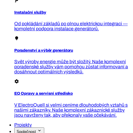
Instalační služby
Od pokládání základů po plnou elektrickou integraci —
kompletní podpora instalace generátorů.
Poradenství a výběr generátoru
Svět výroby energie může být složitý. Naše komplexní
poradenské služby vám pomohou zůstat informovaní a
dosáhnout optimálních výsledků.
EQ Opravy a servisní středisko
V ElectroQuell si velmi ceníme dlouhodobých vztahů s
našimi zákazníky. Naše komplexní zákaznické služby
jsou navrženy tak, aby překonaly vaše očekávání.
Projekty
Společnost