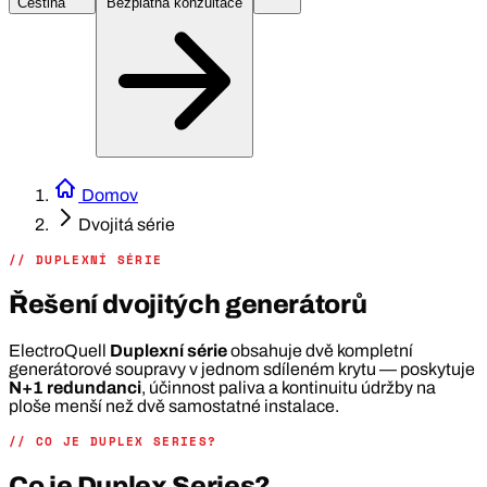
Čeština
Bezplatná konzultace
Domov
Dvojitá série
// DUPLEXNÍ SÉRIE
Řešení dvojitých generátorů
ElectroQuell
Duplexní série
obsahuje dvě kompletní
generátorové soupravy v jednom sdíleném krytu — poskytuje
N+1 redundanci
, účinnost paliva a kontinuitu údržby na
ploše menší než dvě samostatné instalace.
// CO JE DUPLEX SERIES?
Co je Duplex Series?