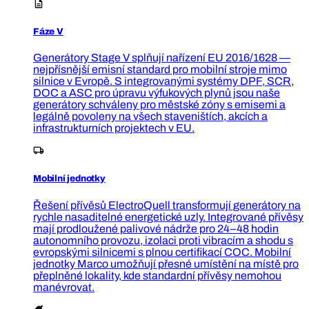
Fáze V
Generátory Stage V splňují nařízení EU 2016/1628 —
nejpřísnější emisní standard pro mobilní stroje mimo
silnice v Evropě. S integrovanými systémy DPF, SCR,
DOC a ASC pro úpravu výfukových plynů jsou naše
generátory schváleny pro městské zóny s emisemi a
legálně povoleny na všech staveništích, akcích a
infrastrukturních projektech v EU.
Mobilní jednotky
Řešení přívěsů ElectroQuell transformují generátory na
rychle nasaditelné energetické uzly. Integrované přívěsy
mají prodloužené palivové nádrže pro 24–48 hodin
autonomního provozu, izolaci proti vibracím a shodu s
evropskými silnicemi s plnou certifikací COC. Mobilní
jednotky Marco umožňují přesné umístění na místě pro
přeplněné lokality, kde standardní přívěsy nemohou
manévrovat.