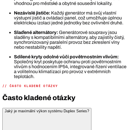
vhodnou pro městské a obytné sousední lokality.
Nezávislé jističe:
Každý generátor má svůj vlastní
výstupní jistič a ovládací panel, což umožňuje úplnou
elektrickou izolaci jedné jednotky bez ovlivnění druhé.
Slaďené alternátory:
Generátorové soupravy jsou
sladěny s kompatibilními alternátory, aby zajistily čistý,
synchronizovaný paralelní provoz bez zkreslení vlny
nebo nestability napětí.
Sdílené kryty odolné vůči povětrnostním vlivům:
Společný kryt poskytuje ochranu proti povětrnostním
vlivům s hodnocením IP54, integrované řízení ventilace
a volitelnou klimatizaci pro provoz v extrémních
teplotách.
// ČASTO KLADENÉ OTÁZKY
Často kladené otázky
Jaký je maximální výkon systému Duplex Series?