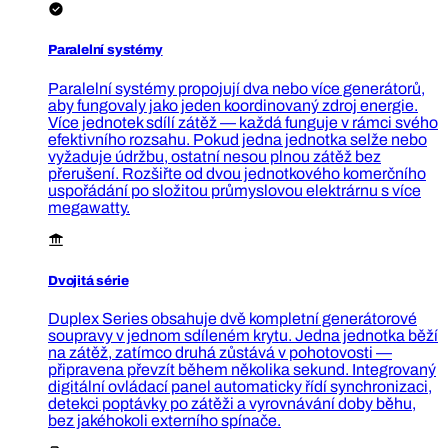
Paralelní systémy
Paralelní systémy propojují dva nebo více generátorů,
aby fungovaly jako jeden koordinovaný zdroj energie.
Více jednotek sdílí zátěž — každá funguje v rámci svého
efektivního rozsahu. Pokud jedna jednotka selže nebo
vyžaduje údržbu, ostatní nesou plnou zátěž bez
přerušení. Rozšiřte od dvou jednotkového komerčního
uspořádání po složitou průmyslovou elektrárnu s více
megawatty.
Dvojitá série
Duplex Series obsahuje dvě kompletní generátorové
soupravy v jednom sdíleném krytu. Jedna jednotka běží
na zátěž, zatímco druhá zůstává v pohotovosti —
připravena převzít během několika sekund. Integrovaný
digitální ovládací panel automaticky řídí synchronizaci,
detekci poptávky po zátěži a vyrovnávání doby běhu,
bez jakéhokoli externího spínače.