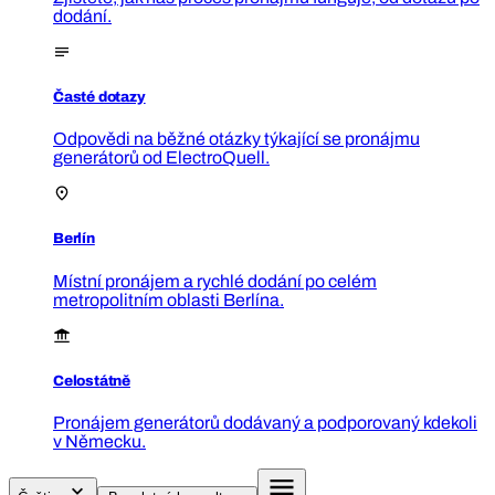
dodání.
Časté dotazy
Odpovědi na běžné otázky týkající se pronájmu
generátorů od ElectroQuell.
Berlín
Místní pronájem a rychlé dodání po celém
metropolitním oblasti Berlína.
Celostátně
Pronájem generátorů dodávaný a podporovaný kdekoli
v Německu.