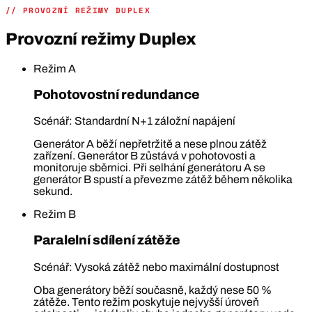
// PROVOZNÍ REŽIMY DUPLEX
Provozní režimy Duplex
Režim A
Pohotovostní redundance
Scénář: Standardní N+1 záložní napájení
Generátor A běží nepřetržitě a nese plnou zátěž
zařízení. Generátor B zůstává v pohotovosti a
monitoruje sběrnici. Při selhání generátoru A se
generátor B spustí a převezme zátěž během několika
sekund.
Režim B
Paralelní sdílení zátěže
Scénář: Vysoká zátěž nebo maximální dostupnost
Oba generátory běží současně, každý nese 50 %
zátěže. Tento režim poskytuje nejvyšší úroveň