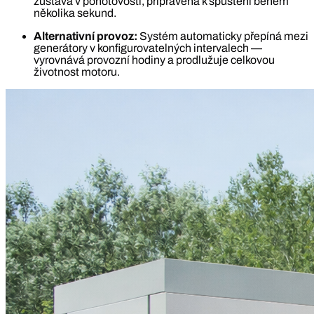
zůstává v pohotovosti, připravena k spuštění během
několika sekund.
Alternativní provoz:
Systém automaticky přepíná mezi
generátory v konfigurovatelných intervalech —
vyrovnává provozní hodiny a prodlužuje celkovou
životnost motoru.