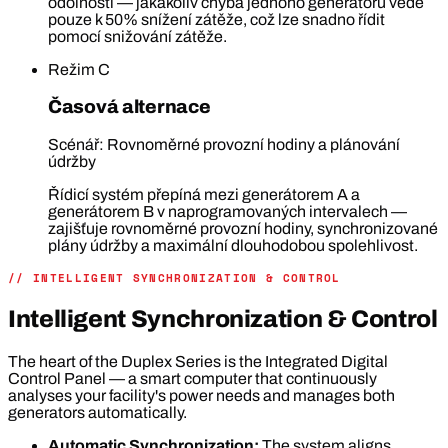
odolnosti — jakákoliv chyba jednoho generátoru vede
pouze k 50% snížení zátěže, což lze snadno řídit
pomocí snižování zátěže.
Režim C
Časová alternace
Scénář: Rovnoměrné provozní hodiny a plánování
údržby
Řídicí systém přepíná mezi generátorem A a
generátorem B v naprogramovaných intervalech —
zajišťuje rovnoměrné provozní hodiny, synchronizované
plány údržby a maximální dlouhodobou spolehlivost.
// INTELLIGENT SYNCHRONIZATION & CONTROL
Intelligent Synchronization & Control
The heart of the Duplex Series is the Integrated Digital
Control Panel — a smart computer that continuously
analyses your facility's power needs and manages both
generators automatically.
Automatic Synchronization:
The system aligns