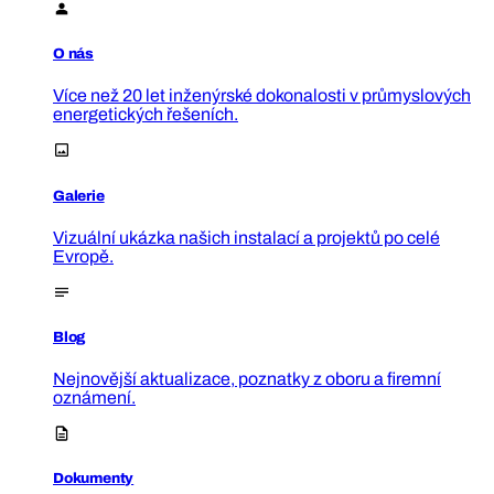
O nás
Více než 20 let inženýrské dokonalosti v průmyslových
energetických řešeních.
Galerie
Vizuální ukázka našich instalací a projektů po celé
Evropě.
Blog
Nejnovější aktualizace, poznatky z oboru a firemní
oznámení.
Dokumenty