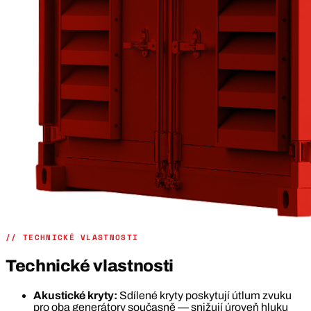
// TECHNICKÉ VLASTNOSTI
Technické vlastnosti
Akustické kryty:
Sdílené kryty poskytují útlum zvuku
pro oba generátory současně — snižují úroveň hluku