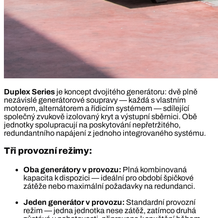
Duplex Series
je koncept dvojitého generátoru: dvě plně
nezávislé generátorové soupravy — každá s vlastním
motorem, alternátorem a řídicím systémem — sdílející
společný zvukově izolovaný kryt a výstupní sběrnici. Obě
jednotky spolupracují na poskytování nepřetržitého,
redundantního napájení z jednoho integrovaného systému.
Tři provozní režimy:
Oba generátory v provozu:
Plná kombinovaná
kapacita k dispozici — ideální pro období špičkové
zátěže nebo maximální požadavky na redundanci.
Jeden generátor v provozu:
Standardní provozní
režim — jedna jednotka nese zátěž, zatímco druhá