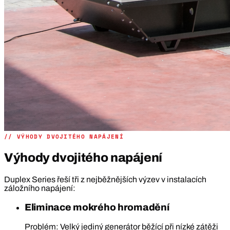
// VÝHODY DVOJITÉHO NAPÁJENÍ
Výhody dvojitého napájení
Duplex Series řeší tři z nejběžnějších výzev v instalacích
záložního napájení:
Eliminace mokrého hromadění
Problém: Velký jediný generátor běžící při nízké zátěži