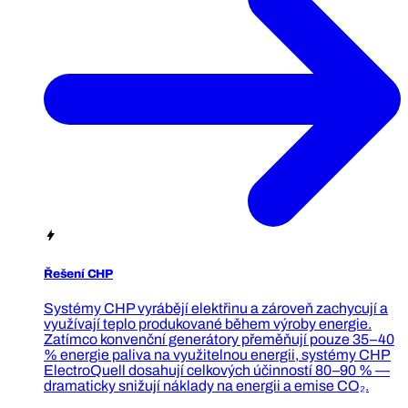
Řešení CHP
Systémy CHP vyrábějí elektřinu a zároveň zachycují a
využívají teplo produkované během výroby energie.
Zatímco konvenční generátory přeměňují pouze 35–40
% energie paliva na využitelnou energii, systémy CHP
ElectroQuell dosahují celkových účinností 80–90 % —
dramaticky snižují náklady na energii a emise CO₂.