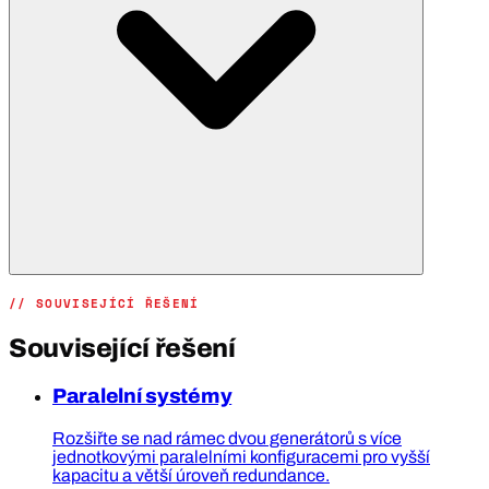
// SOUVISEJÍCÍ ŘEŠENÍ
Související řešení
Paralelní systémy
Rozšiřte se nad rámec dvou generátorů s více
jednotkovými paralelními konfiguracemi pro vyšší
kapacitu a větší úroveň redundance.