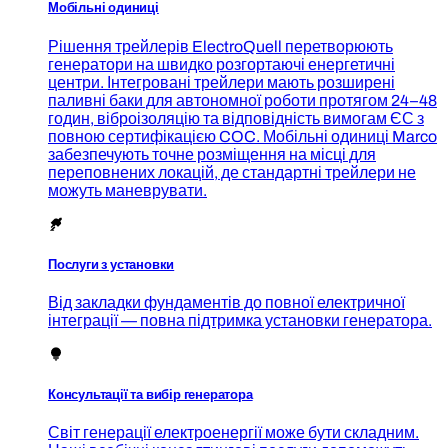
Мобільні одиниці
Рішення трейлерів ElectroQuell перетворюють
генератори на швидко розгортаючі енергетичні
центри. Інтегровані трейлери мають розширені
паливні баки для автономної роботи протягом 24–48
годин, віброізоляцію та відповідність вимогам ЄС з
повною сертифікацією COC. Мобільні одиниці Marco
забезпечують точне розміщення на місці для
переповнених локацій, де стандартні трейлери не
можуть маневрувати.
Послуги з установки
Від закладки фундаментів до повної електричної
інтеграції — повна підтримка установки генератора.
Консультації та вибір генератора
Світ генерації електроенергії може бути складним.