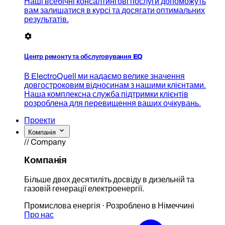
Наші всебічні консалтингові послуги допоможуть
вам залишатися в курсі та досягати оптимальних
результатів.
Центр ремонту та обслуговування EQ
В ElectroQuell ми надаємо велике значення
довгостроковим відносинам з нашими клієнтами.
Наша комплексна служба підтримки клієнтів
розроблена для перевищення ваших очікувань.
Проекти
Компанія
// Company
Компанія
Більше двох десятиліть досвіду в дизельній та
газовій генерації електроенергії.
Промислова енергія · Розроблено в Німеччині
Про нас