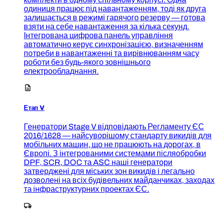
одиниця працює під навантаженням, тоді як друга
залишається в режимі гарячого резерву — готова
взяти на себе навантаження за кілька секунд.
Інтегрована цифрова панель управління
автоматично керує синхронізацією, визначенням
потреби в навантаженні та вирівнюванням часу
роботи без будь-якого зовнішнього
електрообладнання.
Етап V
Генератори Stage V відповідають Регламенту ЄС
2016/1628 — найсуворішому стандарту викидів для
мобільних машин, що не працюють на дорогах, в
Європі. З інтегрованими системами післяобробки
DPF, SCR, DOC та ASC наші генератори
затверджені для міських зон викидів і легально
дозволені на всіх будівельних майданчиках, заходах
та інфраструктурних проектах ЄС.