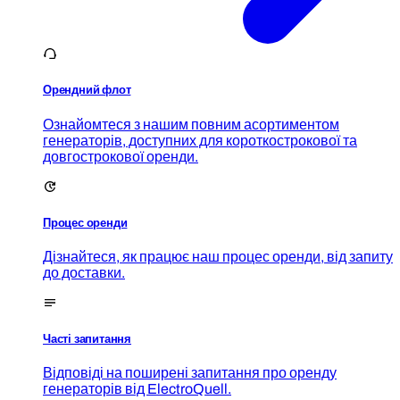
Орендний флот
Ознайомтеся з нашим повним асортиментом
генераторів, доступних для короткострокової та
довгострокової оренди.
Процес оренди
Дізнайтеся, як працює наш процес оренди, від запиту
до доставки.
Часті запитання
Відповіді на поширені запитання про оренду
генераторів від ElectroQuell.