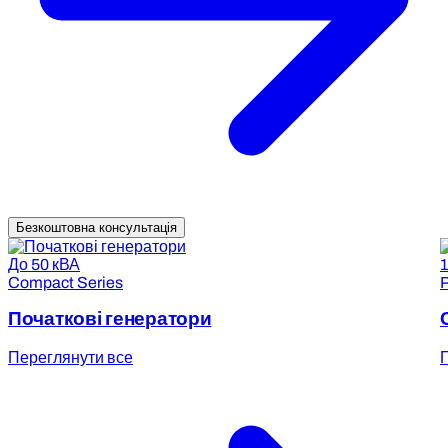
Безкоштовна консультація
До 50 кВА
Compact Series
P
Початкові генератори
Переглянути все