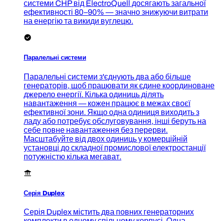
системи CHP від ElectroQuell досягають загальної
ефективності 80–90% — значно знижуючи витрати
на енергію та викиди вуглецю.
Паралельні системи
Паралельні системи з'єднують два або більше
генераторів, щоб працювати як єдине координоване
джерело енергії. Кілька одиниць ділять
навантаження — кожен працює в межах своєї
ефективної зони. Якщо одна одиниця виходить з
ладу або потребує обслуговування, інші беруть на
себе повне навантаження без перерви.
Масштабуйте від двох одиниць у комерційній
установці до складної промислової електростанції
потужністю кілька мегават.
Серія Duplex
Серія Duplex містить два повних генераторних
комплекти в одному спільному корпусі. Одна