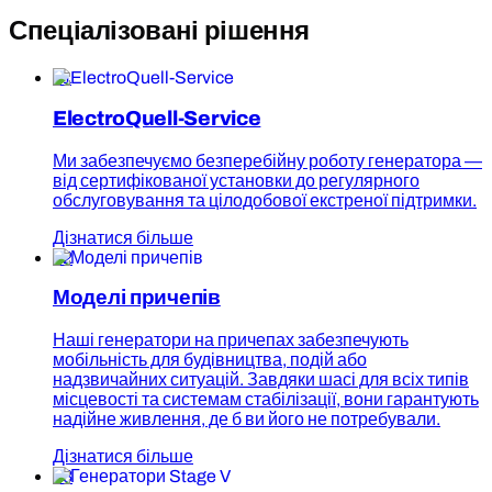
Спеціалізовані рішення
01
ElectroQuell-Service
Ми забезпечуємо безперебійну роботу генератора —
від сертифікованої установки до регулярного
обслуговування та цілодобової екстреної підтримки.
Дізнатися більше
02
Моделі причепів
Наші генератори на причепах забезпечують
мобільність для будівництва, подій або
надзвичайних ситуацій. Завдяки шасі для всіх типів
місцевості та системам стабілізації, вони гарантують
надійне живлення, де б ви його не потребували.
Дізнатися більше
03