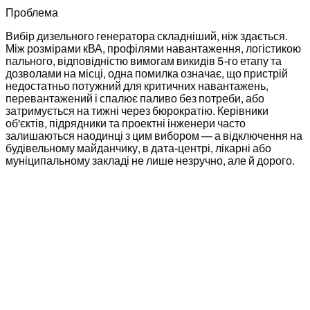
Проблема
Вибір дизельного генератора складніший, ніж здається.
Між розмірами кВА, профілями навантаження, логістикою
пального, відповідністю вимогам викидів 5-го етапу та
дозволами на місці, одна помилка означає, що пристрій
недостатньо потужний для критичних навантажень,
перевантажений і спалює паливо без потреби, або
затримується на тижні через бюрократію. Керівники
об'єктів, підрядники та проектні інженери часто
залишаються наодинці з цим вибором — а відключення на
будівельному майданчику, в дата-центрі, лікарні або
муніципальному закладі не лише незручно, але й дорого.