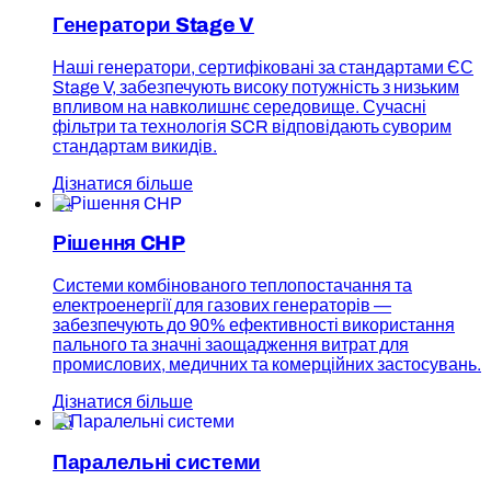
Генератори Stage V
Наші генератори, сертифіковані за стандартами ЄС
Stage V, забезпечують високу потужність з низьким
впливом на навколишнє середовище. Сучасні
фільтри та технологія SCR відповідають суворим
стандартам викидів.
Дізнатися більше
04
Рішення CHP
Системи комбінованого теплопостачання та
електроенергії для газових генераторів —
забезпечують до 90% ефективності використання
пального та значні заощадження витрат для
промислових, медичних та комерційних застосувань.
Дізнатися більше
05
Паралельні системи