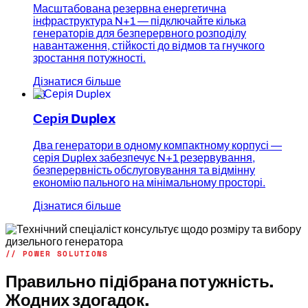
Масштабована резервна енергетична
інфраструктура N+1 — підключайте кілька
генераторів для безперервного розподілу
навантаження, стійкості до відмов та гнучкого
зростання потужності.
Дізнатися більше
06
Серія Duplex
Два генератори в одному компактному корпусі —
серія Duplex забезпечує N+1 резервування,
безперервність обслуговування та відмінну
економію пального на мінімальному просторі.
Дізнатися більше
// POWER SOLUTIONS
Правильно підібрана потужність.
Жодних здогадок.