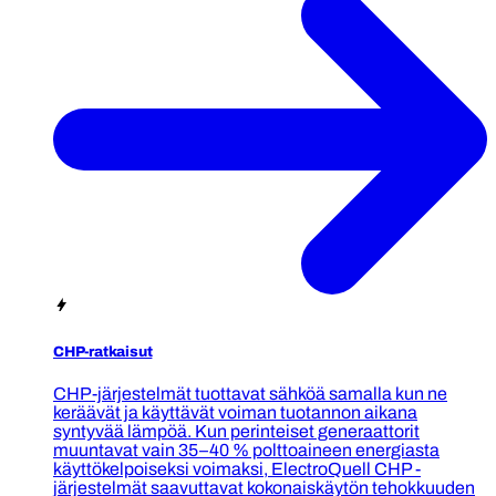
CHP-ratkaisut
CHP-järjestelmät tuottavat sähköä samalla kun ne
keräävät ja käyttävät voiman tuotannon aikana
syntyvää lämpöä. Kun perinteiset generaattorit
muuntavat vain 35–40 % polttoaineen energiasta
käyttökelpoiseksi voimaksi, ElectroQuell CHP -
järjestelmät saavuttavat kokonaiskäytön tehokkuuden