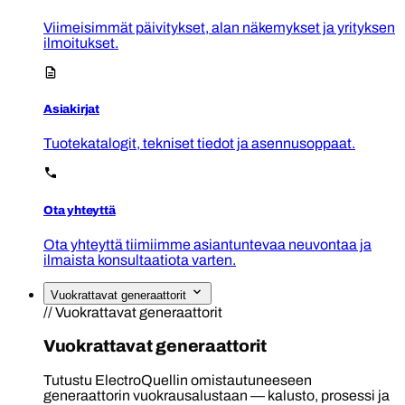
Viimeisimmät päivitykset, alan näkemykset ja yrityksen
ilmoitukset.
Asiakirjat
Tuotekatalogit, tekniset tiedot ja asennusoppaat.
Ota yhteyttä
Ota yhteyttä tiimiimme asiantuntevaa neuvontaa ja
ilmaista konsultaatiota varten.
Vuokrattavat generaattorit
// Vuokrattavat generaattorit
Vuokrattavat generaattorit
Tutustu ElectroQuellin omistautuneeseen
generaattorin vuokrausalustaan — kalusto, prosessi ja