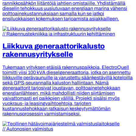
rannikkosähkön liitäntöjä jahtien omistajille. Yhdistämällä
dieselin tehokkuus uusiutuvaan energiaan marina vähensi
polttoainekustannuksiaan samalla kun se jatkoi
ensiluokkaisen kokemuksen tarjoamista asiakkailleen.
// Rakennustekniikka ja infrastruktuurin kehittäminen
Liikkuva generaattorikalusto
rakennusyritykselle
Tukemaan yrityksen etäisiä rakennuspaikkoja, ElectroQuell
toimitti viisi 100 kVA dieselgeneraattoria, jotka on asennettu
liikkuville perävaunuille ja varustettu säänkestävillä koteloilla
sekä GPS-seurannalla kaluston hallintaan. Nämä
generaattorit tarjosivat joustavan, polttoainetehokkaan
energianlähteen, mikä mahdollisti niiden siirtämisen
vaivattomasti eri paikkojen välillä. Projekti sisälsi myös
vuokraus- ja leasingvaihtoehtoja, tarjoten
kustannustehokkaan ratkaisun keskeytymättömän
rakennusprosessin varmistamiseksi.
// Autonosien valmistus