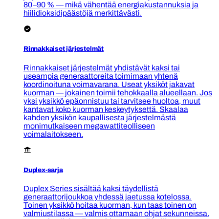
80–90 % — mikä vähentää energiakustannuksia ja
hiilidioksidipäästöjä merkittävästi.
Rinnakkaiset järjestelmät
Rinnakkaiset järjestelmät yhdistävät kaksi tai
useampia generaattoreita toimimaan yhtenä
koordinoituna voimavarana. Useat yksiköt jakavat
kuorman — jokainen toimii tehokkaalla alueellaan. Jos
yksi yksikkö epäonnistuu tai tarvitsee huoltoa, muut
kantavat koko kuorman keskeytyksettä. Skaalaa
kahden yksikön kaupallisesta järjestelmästä
monimutkaiseen megawattiteolliseen
voimalaitokseen.
Duplex-sarja
Duplex Series sisältää kaksi täydellistä
generaattorijoukkoa yhdessä jaetussa kotelossa.
Toinen yksikkö hoitaa kuorman, kun taas toinen on
valmiustilassa — valmis ottamaan ohjat sekunneissa.