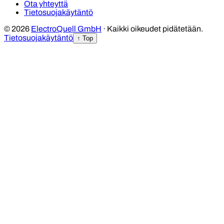
Ota yhteyttä
Tietosuojakäytäntö
© 2026
ElectroQuell GmbH
· Kaikki oikeudet pidätetään.
Tietosuojakäytäntö
↑ Top