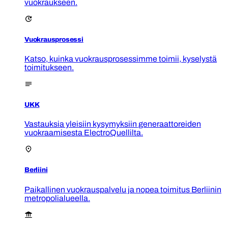
vuokraukseen.
Vuokrausprosessi
Katso, kuinka vuokrausprosessimme toimii, kyselystä
toimitukseen.
UKK
Vastauksia yleisiin kysymyksiin generaattoreiden
vuokraamisesta ElectroQuellilta.
Berliini
Paikallinen vuokrauspalvelu ja nopea toimitus Berliinin
metropolialueella.