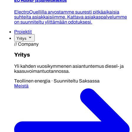
EQ Huolto- ja palvelukeskus
ElectroQuellilla arvostamme suuresti pitkäaikaisia
suhteita asiakkaisiimme. Kattava asiakaspalvelumme
on suunniteltu ylittämään odotuksesi.
Projektit
Yritys
// Company
Yritys
Yli kahden vuosikymmenen asiantuntemus diesel- ja
kaasuvoimantuotannossa.
Teollinen energia · Suunniteltu Saksassa
Meistä