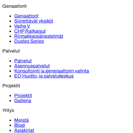
Genaattorit
Genaattorit
Siirrettävät yksiköt
Vaihe V
CHP Ratkaisut
Rinnakkaisjärjestelmät
Duplex Series
Palvelut
Palvelut
Asennuspalvelut
Konsultointi ja generaattorin valinta
EQ Huolto- ja palvelukeskus
Projektit
Projektit
Galleria
Yritys
Meistä
Blogi
Asiakirjat