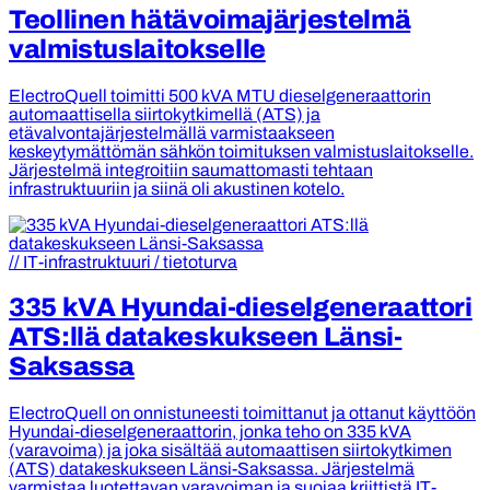
Teollinen hätävoimajärjestelmä
valmistuslaitokselle
ElectroQuell toimitti 500 kVA MTU dieselgeneraattorin
automaattisella siirtokytkimellä (ATS) ja
etävalvontajärjestelmällä varmistaakseen
keskeytymättömän sähkön toimituksen valmistuslaitokselle.
Järjestelmä integroitiin saumattomasti tehtaan
infrastruktuuriin ja siinä oli akustinen kotelo.
// IT-infrastruktuuri / tietoturva
335 kVA Hyundai-dieselgeneraattori
ATS:llä datakeskukseen Länsi-
Saksassa
ElectroQuell on onnistuneesti toimittanut ja ottanut käyttöön
Hyundai-dieselgeneraattorin, jonka teho on 335 kVA
(varavoima) ja joka sisältää automaattisen siirtokytkimen
(ATS) datakeskukseen Länsi-Saksassa. Järjestelmä
varmistaa luotettavan varavoiman ja suojaa kriittistä IT-