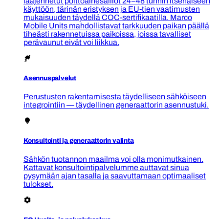
laajennetut polttoainesäiliöt 24–48 tunnin itsenäiseen
käyttöön, tärinän eristyksen ja EU-tien vaatimusten
mukaisuuden täydellä COC-sertifikaatilla. Marco
Mobile Units mahdollistavat tarkkuuden paikan päällä
tiheästi rakennetuissa paikoissa, joissa tavalliset
perävaunut eivät voi liikkua.
Asennuspalvelut
Perustusten rakentamisesta täydelliseen sähköiseen
integrointiin — täydellinen generaattorin asennustuki.
Konsultointi ja generaattorin valinta
Sähkön tuotannon maailma voi olla monimutkainen.
Kattavat konsultointipalvelumme auttavat sinua
pysymään ajan tasalla ja saavuttamaan optimaaliset
tulokset.