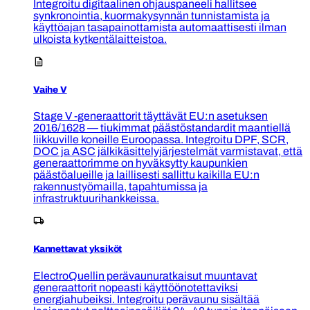
Integroitu digitaalinen ohjauspaneeli hallitsee
synkronointia, kuormakysynnän tunnistamista ja
käyttöajan tasapainottamista automaattisesti ilman
ulkoista kytkentälaitteistoa.
Vaihe V
Stage V -generaattorit täyttävät EU:n asetuksen
2016/1628 — tiukimmat päästöstandardit maantiellä
liikkuville koneille Euroopassa. Integroitu DPF, SCR,
DOC ja ASC jälkikäsittelyjärjestelmät varmistavat, että
generaattorimme on hyväksytty kaupunkien
päästöalueille ja laillisesti sallittu kaikilla EU:n
rakennustyömailla, tapahtumissa ja
infrastruktuurihankkeissa.
Kannettavat yksiköt
ElectroQuellin perävaunuratkaisut muuntavat
generaattorit nopeasti käyttöönotettaviksi
energiahubeiksi. Integroitu perävaunu sisältää