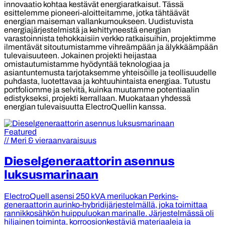
innovaatio kohtaa kestävät energiaratkaisut. Tässä
esittelemme pioneeri-aloitteitamme, jotka tähtäävät
energian maiseman vallankumoukseen. Uudistuvista
energiajärjestelmistä ja kehittyneestä energian
varastoinnista tehokkaisiin verkko ratkaisuihin, projektimme
ilmentävät sitoutumistamme vihreämpään ja älykkäämpään
tulevaisuuteen. Jokainen projekti heijastaa
omistautumistamme hyödyntää teknologiaa ja
asiantuntemusta tarjotaksemme yhteisöille ja teollisuudelle
puhdasta, luotettavaa ja kohtuuhintaista energiaa. Tutustu
portfoliomme ja selvitä, kuinka muutamme potentiaalin
edistykseksi, projekti kerrallaan. Muokataan yhdessä
energian tulevaisuutta ElectroQuellin kanssa.
Featured
// Meri & vieraanvaraisuus
Dieselgeneraattorin asennus
luksusmarinaan
ElectroQuell asensi 250 kVA meriluokan Perkins-
generaattorin aurinko-hybridijärjestelmällä, joka toimittaa
rannikkosähkön huippuluokan marinalle. Järjestelmässä oli
hiljainen toiminta, korroosionkestäviä materiaaleja ja