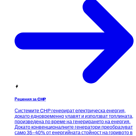
Решения за CHP
Системите CHP генерират електрическа енергия,
докато едновременно улавят и използват топлината,
произведена по време на генерирането на енергия.
Докато конвенционалните генератори преобразуват
само 35–40% от енергийната стойност на горивото в