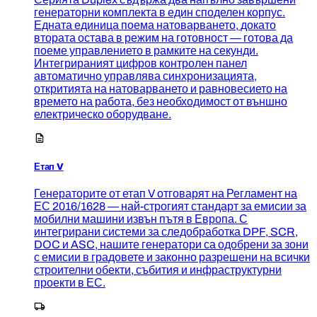
генераторни комплекта в един споделен корпус.
Едната единица поема натоварването, докато
втората остава в режим на готовност — готова да
поеме управлението в рамките на секунди.
Интегрираният цифров контролен панел
автоматично управлява синхронизацията,
откритията на натоварването и равновесието на
времето на работа, без необходимост от външно
електрическо оборудване.
Етап V
Генераторите от етап V отговарят на Регламент на
ЕС 2016/1628 — най-строгият стандарт за емисии за
мобилни машини извън пътя в Европа. С
интегрирани системи за следобработка DPF, SCR,
DOC и ASC, нашите генератори са одобрени за зони
с емисии в градовете и законно разрешени на всички
строителни обекти, събития и инфраструктурни
проекти в ЕС.