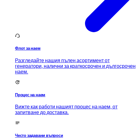
Флот за наем
Разгледайте нашия пълен асортимент от
генератори, налични за краткосрочен и дългосрочен
наем.
Процес на наем
Вижте как работи нашият процес на наем, от
запитване до доставка.
Често задавани въпроси