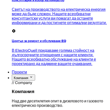
Консултации и избор на генератор
Светът на производството на електрическа енергия
може да бъде сложен. Нашите всеобхватни
консултантски услуги ви помагат да останете
информирани и да постигнете оптимални резултати.
Център за ремонт и обслужване EQ
В ElectroQuell придаваме голяма стойност на
дългосрочните отношения с нашите клиенти.
Нашето всеобхватно обслужване на клиенти е
проектирано да надмине вашите очаквания.
Проекти
Компания
// Company
Компания
Над две десетилетия опит в дизеловото и газовото
електрическо производство.