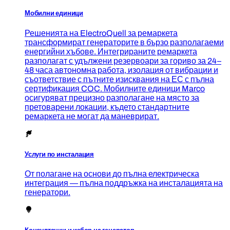
Мобилни единици
Решенията на ElectroQuell за ремаркета
трансформират генераторите в бързо разполагаеми
енергийни хъбове. Интегрираните ремаркета
разполагат с удължени резервоари за гориво за 24–
48 часа автономна работа, изолация от вибрации и
съответствие с пътните изисквания на ЕС с пълна
сертификация COC. Мобилните единици Marco
осигуряват прецизно разполагане на място за
претоварени локации, където стандартните
ремаркета не могат да маневрират.
Услуги по инсталация
От полагане на основи до пълна електрическа
интеграция — пълна поддръжка на инсталацията на
генератори.