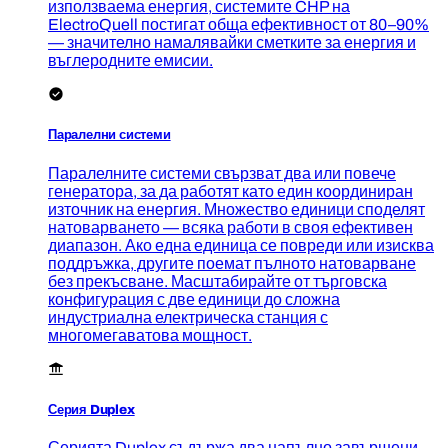
използваема енергия, системите CHP на
ElectroQuell постигат обща ефективност от 80–90%
— значително намалявайки сметките за енергия и
въглеродните емисии.
Паралелни системи
Паралелните системи свързват два или повече
генератора, за да работят като един координиран
източник на енергия. Множество единици споделят
натоварването — всяка работи в своя ефективен
диапазон. Ако една единица се повреди или изисква
поддръжка, другите поемат пълното натоварване
без прекъсване. Масштабирайте от търговска
конфигурация с две единици до сложна
индустриална електрическа станция с
многомегаватова мощност.
Серия Duplex
Серията Duplex съдържа два напълно завършени