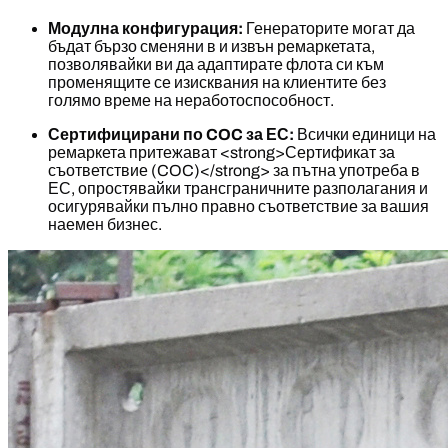
Модулна конфигурация:
Генераторите могат да
бъдат бързо сменяни в и извън ремаркетата,
позволявайки ви да адаптирате флота си към
променящите се изисквания на клиентите без
голямо време на неработоспособност.
Сертифицирани по COC за ЕС:
Всички единици на
ремаркета притежават <strong>Сертификат за
съответствие (COC)</strong> за пътна употреба в
ЕС, опростявайки трансграничните разполагания и
осигурявайки пълно правно съответствие за вашия
наемен бизнес.