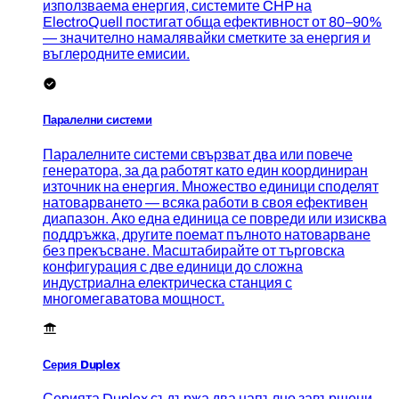
използваема енергия, системите CHP на
ElectroQuell постигат обща ефективност от 80–90%
— значително намалявайки сметките за енергия и
въглеродните емисии.
Паралелни системи
Паралелните системи свързват два или повече
генератора, за да работят като един координиран
източник на енергия. Множество единици споделят
натоварването — всяка работи в своя ефективен
диапазон. Ако една единица се повреди или изисква
поддръжка, другите поемат пълното натоварване
без прекъсване. Масштабирайте от търговска
конфигурация с две единици до сложна
индустриална електрическа станция с
многомегаватова мощност.
Серия Duplex
Серията Duplex съдържа два напълно завършени