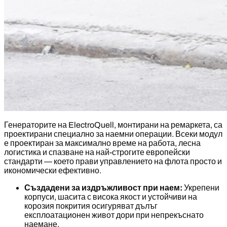
Генераторите на ElectroQuell, монтирани на ремаркета, са
проектирани специално за наемни операции. Всеки модул
е проектиран за максимално време на работа, лесна
логистика и спазване на най-строгите европейски
стандарти — което прави управлението на флота просто и
икономически ефективно.
Създадени за издръжливост при наем:
Укрепени
корпуси, шасита с висока якост и устойчиви на
корозия покрития осигуряват дълъг
експлоатационен живот дори при непрекъснато
наемане.