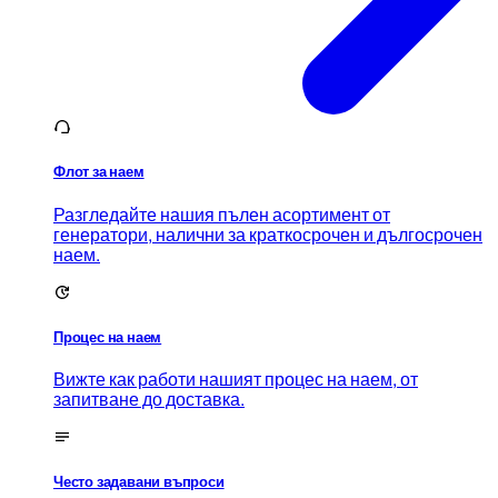
Флот за наем
Разгледайте нашия пълен асортимент от
генератори, налични за краткосрочен и дългосрочен
наем.
Процес на наем
Вижте как работи нашият процес на наем, от
запитване до доставка.
Често задавани въпроси