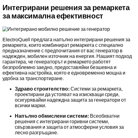
Интегрирани решения за ремаркета
за максимална ефективност
ElectroQuell предлага напълно интегрирани решения за
ремаркета, които комбинират ремаркета с специално
предназначение с предпочитания от вас генератор в
надежден, мобилен източник на енергия. Нашият подход
гарантира, че генераторът и ремаркето работят
безпроблемно заедно, предоставяйки безшевна и
ефективна настройка, която е едновременно мощна и
удобна за транспортиране.
Здраво строителство:
Системи за ремаркета,
проектирани да устояват на изискващи среди,
осигурявайки надеждна защита за генератори от
всички марки.
Напълно обмислени системи:
Всеобхватни
решения с интегрирани горивни системи,
свързвания и защита от атмосферни условия за
лесно разгръщане.