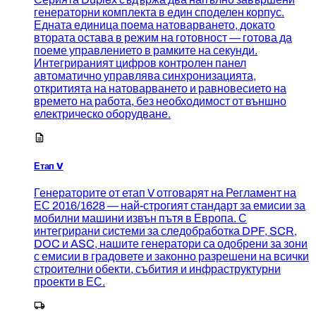
генераторни комплекта в един споделен корпус.
Едната единица поема натоварването, докато
втората остава в режим на готовност — готова да
поеме управлението в рамките на секунди.
Интегрираният цифров контролен панел
автоматично управлява синхронизацията,
откритията на натоварването и равновесието на
времето на работа, без необходимост от външно
електрическо оборудване.
Етап V
Генераторите от етап V отговарят на Регламент на
ЕС 2016/1628 — най-строгият стандарт за емисии за
мобилни машини извън пътя в Европа. С
интегрирани системи за следобработка DPF, SCR,
DOC и ASC, нашите генератори са одобрени за зони
с емисии в градовете и законно разрешени на всички
строителни обекти, събития и инфраструктурни
проекти в ЕС.