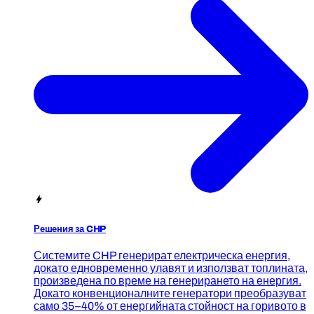
Решения за CHP
Системите CHP генерират електрическа енергия,
докато едновременно улавят и използват топлината,
произведена по време на генерирането на енергия.
Докато конвенционалните генератори преобразуват
само 35–40% от енергийната стойност на горивото в