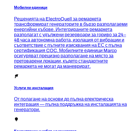
Мобилни единици
Решенията на ElectroQuell за ремаркета
трансформират генераторите в бързо разполагаеми
енергийни хъбове. Интегрираните ремаркета
разполагат с удължени резервоари за гориво за 24–
48 часа автономна работа, изолация от вибрации и
съответствие с пътните изисквания на ЕС с пълна
сертификация COC. Мобилните единици Marco
осигуряват прецизно разполагане на място за
претоварени локации, където стандартните
ремаркета не могат да маневрират.
Услуги по инсталация
От полагане на основи до пълна електрическа
интеграция — пълна поддръжка на инсталацията на
генератори.