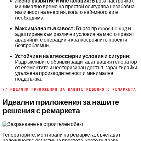
Лесно развитие и инсталация:
Бърза настройка с
минимално време на престой осигурява незабавна
наличност на енергия, когато най-много ви е
необходима.
Максимална гъвкавост:
Бързо пр repositioning и
адаптиране към различни условия на място правят
аварийните операции и краткосрочните проекти
безпроблемни.
Устойчиви на атмосферни условия и сигурни:
Издръжливите обвивки защитават вашия генератор
от елементите и неоторизиран достъп, гарантирайки
удължена производителност и минимална
поддръжка.
// ИДЕАЛНИ ПРИЛОЖЕНИЯ ЗА НАШИТЕ РЕШЕНИЯ С РЕМАРКЕТА
Идеални приложения за нашите
решения с ремаркета
Генераторите, монтирани на ремаркета, съчетават
надеждност с логистична простота, което ги прави