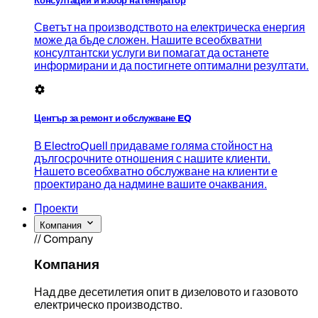
Консултации и избор на генератор
Светът на производството на електрическа енергия
може да бъде сложен. Нашите всеобхватни
консултантски услуги ви помагат да останете
информирани и да постигнете оптимални резултати.
Център за ремонт и обслужване EQ
В ElectroQuell придаваме голяма стойност на
дългосрочните отношения с нашите клиенти.
Нашето всеобхватно обслужване на клиенти е
проектирано да надмине вашите очаквания.
Проекти
Компания
// Company
Компания
Над две десетилетия опит в дизеловото и газовото
електрическо производство.